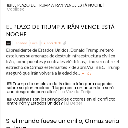
EL PLAZO DE TRUMP A IRÁN VENCE ESTÁ NOCHE
|
Cabildeo
EL PLAZO DE TRUMP A IRÁN VENCE ESTÁ
NOCHE
Cabildeo
Local
07/Abr/2026
El presidente de Estados Unidos, Donald Trump, reiteró
este lunes su amenaza de destruir infraestructura civil en
Irán, como puentes y centrales eléctricas, si no se reabre el
estrecho de Ormuz este martes 7 de abril.Vía: BBC Trump
aseguró que Irán volverá a la edad de...
+ más
Trump dio un plazo de 15 días a Irán para negociar
sobre su plan nuclear: “Llegamos a un acuerdo o será
una desgracia para ellos”
| La Voz de Tarija
¿Quiénes son los principales actores en el conflicto
entre Irán y Estados Unidos?
| El Deber
Si el mundo fuese un anillo, Ormuz seria