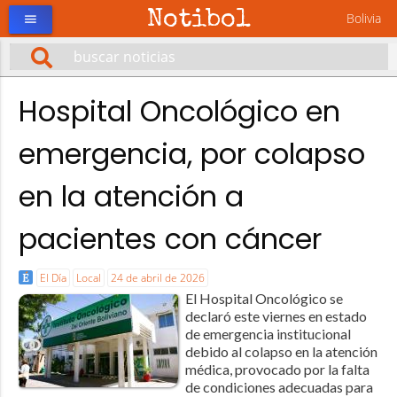
Notibol
Bolivia
menu
Hospital Oncológico en
emergencia, por colapso
en la atención a
pacientes con cáncer
El Día
Local
24 de abril de 2026
El Hospital Oncológico se
declaró este viernes en estado
de emergencia institucional
debido al colapso en la atención
médica, provocado por la falta
de condiciones adecuadas para