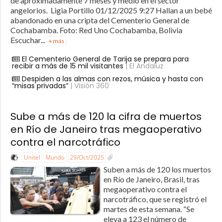
de aproximadamente 7 meses y medio en el sector
angelorios. Ligia Portillo 01/12/2025 9:27 Hallan a un bebé
abandonado en una cripta del Cementerio General de
Cochabamba. Foto: Red Uno Cochabamba, Bolivia
Escuchar...
+ más
El Cementerio General de Tarija se prepara para
recibir a más de 15 mil visitantes
| El Andaluz
Despiden a las almas con rezos, música y hasta con
“misas privadas”
| Visión 360
Sube a más de 120 la cifra de muertos
en Río de Janeiro tras megaoperativo
contra el narcotráfico
Unitel
Mundo
29/Oct/2025
Suben a más de 120 los muertos
en Río de Janeiro, Brasil, tras
megaoperativo contra el
narcotráfico, que se registró el
martes de esta semana. “Se
eleva a 123 el número de