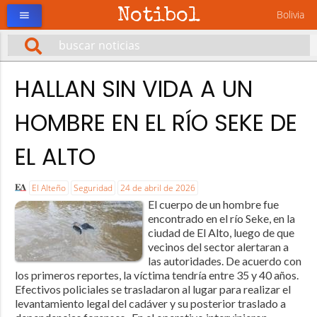
Notibol
Bolivia
menu
HALLAN SIN VIDA A UN
HOMBRE EN EL RÍO SEKE DE
EL ALTO
El Alteño
Seguridad
24 de abril de 2026
El cuerpo de un hombre fue
encontrado en el río Seke, en la
ciudad de El Alto, luego de que
vecinos del sector alertaran a
las autoridades. De acuerdo con
los primeros reportes, la víctima tendría entre 35 y 40 años.
Efectivos policiales se trasladaron al lugar para realizar el
levantamiento legal del cadáver y su posterior traslado a