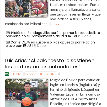
titulares rimbombantes. Fue un
mensaje, una llamada, una carta
que tardó meses en llegar y que
hoy lo tiene, a sus 15 años,
caminando por Miami con...
+ más
¡Histórico! Santiago Alba será el primer basquetbolista
boliviano en el Campamento de la NBA Tour
| Podio
Con el ALBA en suspenso, Paz apuesta por relación
clave con EEUU
| El Deber
Luis Arias: “Al baloncesto lo sostienen
los padres, no las autoridades”
El Deber
Deportes
08/Dic/2025
Migró de Bolivia para estudiar
inglés en Londres (Inglaterra) y
terminó dirigiendo básquet en
Valencia (España). Es la curiosa
historia de Luis Alberto Arias
Botello, un técnico que dirigió a