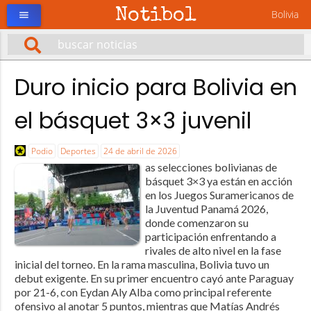
Notibol
Bolivia
menu
Duro inicio para Bolivia en
el básquet 3×3 juvenil
Podio
Deportes
24 de abril de 2026
as selecciones bolivianas de
básquet 3×3 ya están en acción
en los Juegos Suramericanos de
la Juventud Panamá 2026,
donde comenzaron su
participación enfrentando a
rivales de alto nivel en la fase
inicial del torneo. En la rama masculina, Bolivia tuvo un
debut exigente. En su primer encuentro cayó ante Paraguay
por 21-6, con Eydan Aly Alba como principal referente
ofensivo al anotar 5 puntos, mientras que Matías Andrés