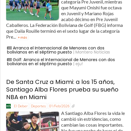
categoría Pre Juvenil, mientras
que Mayumi Onishi fue octava
en Juvenil y Mariano Rojas
acabó décimo en Pre Juvenil
Caballeros. La Federación Boliviana de Golf (FBG) informa
que Daila Rouille terminó en el sexto lugar de la categoría
Pre...
+ más
Arranca el Internacional de Menores con dos
bolivianos en el séptimo puesto
| Montero Noticias
Golf: Arranca el Internacional de Menores con dos
bolivianos en el séptimo puesto
| eju!
De Santa Cruz a Miami: a los 15 años,
Santiago Alba Flores prueba su sueño
NBA en Miami
El Deber
Deportes
01/Feb/2026
A Santiago Alba Flores la vida le
cambió sin estridencias, como
cambian las cosas importantes.
No fue una noche de luces ni de