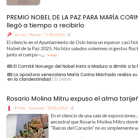
PREMIO NOBEL DE LA PAZ PARA MARÍA CORI
llegó a tiempo a recibirlo
Ver.bo
Mundo
11/Dic/2025
El silencio en el Ayuntamiento de Oslo tenía un espesor casi f
Nobel de la Paz 2025. No hizo saludos solemnes ni gestos fluctu
junto al cuerpo—,...
+ más
El Comité Noruego del Nobel insta a Maduro a dimitir a la 
La opositora venezolana María Corina Machado realiza su
en la clandestinidad
| El Deber
Rosario Molina Mitru expuso el alma tarij
El País
Sociedad
05/Dic/2025
En el silencio de una sala de exposiciones, 
ancestral que Rosario Molina Mitru domina
“Raíces del Corazón” no es simplemente u