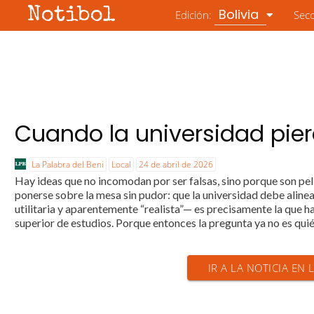
Notibol
Bolivia
Edición:
Sec
Cuando la universidad pier
La Palabra del Beni
Local
24 de abril de 2026
Hay ideas que no incomodan por ser falsas, sino porque son peli
ponerse sobre la mesa sin pudor: que la universidad debe alinea
utilitaria y aparentemente “realista”— es precisamente la que 
superior de estudios. Porque entonces la pregunta ya no es quié
IR A LA NOTICIA EN 