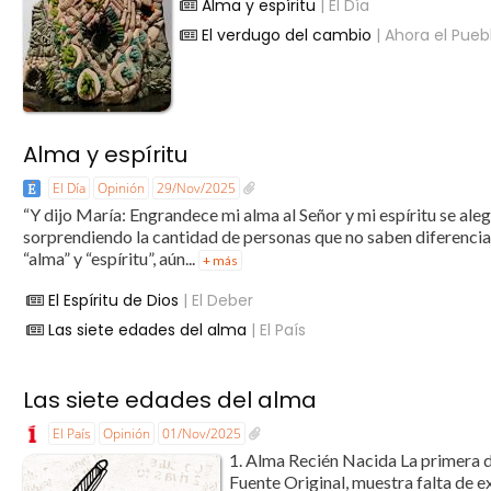
Alma y espíritu
| El Día
El verdugo del cambio
| Ahora el Pueb
Alma y espíritu
El Día
Opinión
29/Nov/2025
“Y dijo María: Engrandece mi alma al Señor y mi espíritu se al
sorprendiendo la cantidad de personas que no saben diferenciar
“alma” y “espíritu”, aún...
+ más
El Espíritu de Dios
| El Deber
Las siete edades del alma
| El País
Las siete edades del alma
El País
Opinión
01/Nov/2025
1. Alma Recién Nacida La primera de
Fuente Original, muestra falta de ex