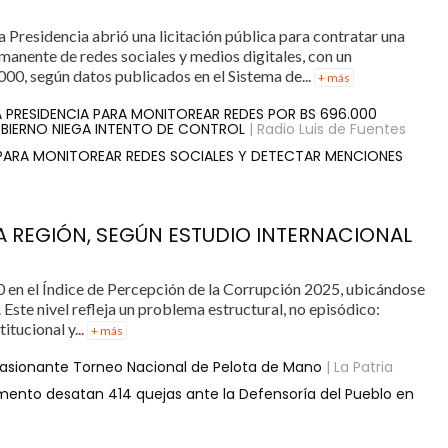
a Presidencia abrió una licitación pública para contratar una
anente de redes sociales y medios digitales, con un
000, según datos publicados en el Sistema de...
+ más
LA PRESIDENCIA PARA MONITOREAR REDES POR BS 696.000
BIERNO NIEGA INTENTO DE CONTROL
| Radio Luis de Fuentes
 PARA MONITOREAR REDES SOCIALES Y DETECTAR MENCIONES
LA REGIÓN, SEGÚN ESTUDIO INTERNACIONAL
 en el Índice de Percepción de la Corrupción 2025, ubicándose
Este nivel refleja un problema estructural, no episódico:
itucional y...
+ más
pasionante Torneo Nacional de Pelota de Mano
| La Patria
imento desatan 414 quejas ante la Defensoría del Pueblo en