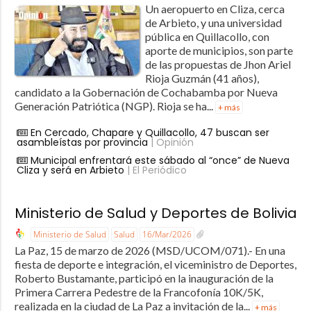
Un aeropuerto en Cliza, cerca
de Arbieto, y una universidad
pública en Quillacollo, con
aporte de municipios, son parte
de las propuestas de Jhon Ariel
Rioja Guzmán (41 años),
candidato a la Gobernación de Cochabamba por Nueva
Generación Patriótica (NGP). Rioja se ha...
+ más
En Cercado, Chapare y Quillacollo, 47 buscan ser
asambleístas por provincia
| Opinión
Municipal enfrentará este sábado al “once” de Nueva
Cliza y será en Arbieto
| El Periódico
Ministerio de Salud y Deportes de Bolivia
Ministerio de Salud
Salud
16/Mar/2026
La Paz, 15 de marzo de 2026 (MSD/UCOM/071).- En una
fiesta de deporte e integración, el viceministro de Deportes,
Roberto Bustamante, participó en la inauguración de la
Primera Carrera Pedestre de la Francofonía 10K/5K,
realizada en la ciudad de La Paz a invitación de la...
+ más