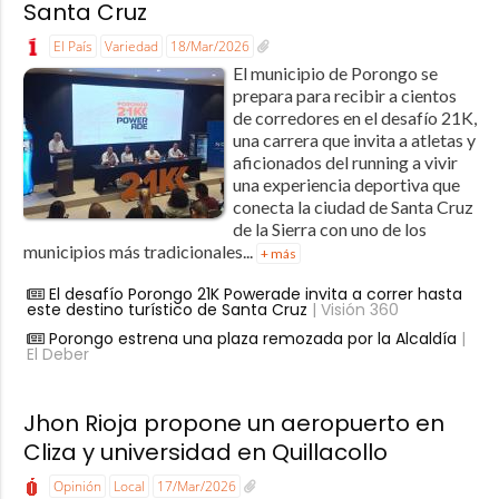
Santa Cruz
El País
Variedad
18/Mar/2026
El municipio de Porongo se
prepara para recibir a cientos
de corredores en el desafío 21K,
una carrera que invita a atletas y
aficionados del running a vivir
una experiencia deportiva que
conecta la ciudad de Santa Cruz
de la Sierra con uno de los
municipios más tradicionales...
+ más
El desafío Porongo 21K Powerade invita a correr hasta
este destino turístico de Santa Cruz
| Visión 360
Porongo estrena una plaza remozada por la Alcaldía
|
El Deber
Jhon Rioja propone un aeropuerto en
Cliza y universidad en Quillacollo
Opinión
Local
17/Mar/2026