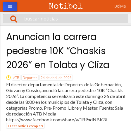
Notibol
Bolivia
menu
Anuncian la carrera
pedestre 10K “Chaskis
2026” en Tolata y Cliza
ATB
Deportes
24 de abril de 2026
El director departamental de Deportes de la Gobernación,
Giovanny Cossio, anunció la carrera pedestre 10K “Chaskis
2026”. La competencia se realizará este domingo 26 de abril
desde las 8:00 en los municipios de Tolata y Cliza, con
categorías Promo, Pre-Promo, Libre y Máster. Fuente: Sala
de redacción ATB Media
https://www.facebook.com/share/v/1R9ndNBK3t...
+ Leer noticia completa