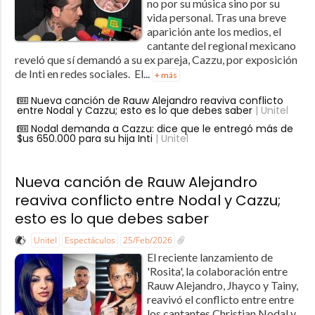
no por su música sino por su
vida personal. Tras una breve
aparición ante los medios, el
cantante del regional mexicano
reveló que sí demandó a su ex pareja, Cazzu, por exposición
de Inti en redes sociales. El...
+ más
Nueva canción de Rauw Alejandro reaviva conflicto
entre Nodal y Cazzu; esto es lo que debes saber
| Unitel
Nodal demanda a Cazzu: dice que le entregó más de
$us 650.000 para su hija Inti
| Unitel
Nueva canción de Rauw Alejandro
reaviva conflicto entre Nodal y Cazzu;
esto es lo que debes saber
Unitel
Espectáculos
25/Feb/2026
El reciente lanzamiento de
'Rosita', la colaboración entre
Rauw Alejandro, Jhayco y Tainy,
reavivó el conflicto entre entre
los cantantes Christian Nodal y