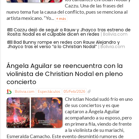
Cazzu. Una de las frases del
nuevo tema fue la causa del conflicto, pues se menciona al
artista mexicano. “Yo...
+ más
Cazzu dejó de seguir a Rauw y Jhayco tras estreno de
Rosita: Nodal es el culpable dicen en redes
| Bolivia.com
Bad Bunny rompe en redes con Rauw Alejandro y
Jhayco tras el verso “a lo Christian Nodal”
| Bolivia.com
Ángela Aguilar se reencuentra con la
violinista de Christian Nodal en pleno
concierto
Bolivia.com
Espectáculos
05/Feb/2026
Christian Nodal sudó frío en uno
de sus conciertos y es que
captaron a Ángela Aguilar
acompañando a su esposo, pero
en primera fila, viendo de frente
a la violinista de su mariachi,
Esmeralda Camacho. Este evento desmintió rumores de