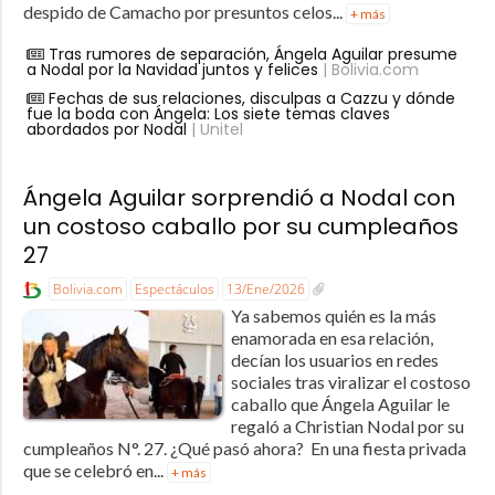
despido de Camacho por presuntos celos...
+ más
Tras rumores de separación, Ángela Aguilar presume
a Nodal por la Navidad juntos y felices
| Bolivia.com
Fechas de sus relaciones, disculpas a Cazzu y dónde
fue la boda con Ángela: Los siete temas claves
abordados por Nodal
| Unitel
Ángela Aguilar sorprendió a Nodal con
un costoso caballo por su cumpleaños
27
Bolivia.com
Espectáculos
13/Ene/2026
Ya sabemos quién es la más
enamorada en esa relación,
decían los usuarios en redes
sociales tras viralizar el costoso
caballo que Ángela Aguilar le
regaló a Christian Nodal por su
cumpleaños N°. 27. ¿Qué pasó ahora? En una fiesta privada
que se celebró en...
+ más