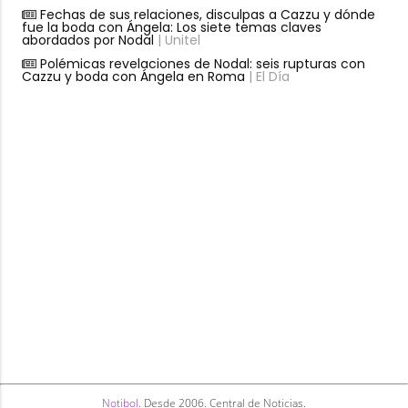
Fechas de sus relaciones, disculpas a Cazzu y dónde
fue la boda con Ángela: Los siete temas claves
abordados por Nodal
| Unitel
Polémicas revelaciones de Nodal: seis rupturas con
Cazzu y boda con Ángela en Roma
| El Día
Notibol
. Desde 2006. Central de Noticias.