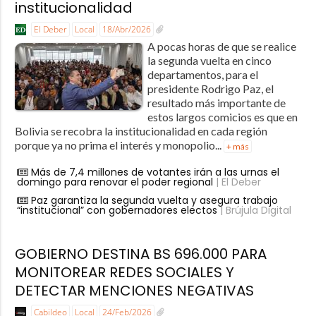
institucionalidad
El Deber
Local
18/Abr/2026
A pocas horas de que se realice
la segunda vuelta en cinco
departamentos, para el
presidente Rodrigo Paz, el
resultado más importante de
estos largos comicios es que en
Bolivia se recobra la institucionalidad en cada región
porque ya no prima el interés y monopolio...
+ más
Más de 7,4 millones de votantes irán a las urnas el
domingo para renovar el poder regional
| El Deber
Paz garantiza la segunda vuelta y asegura trabajo
“institucional” con gobernadores electos
| Brújula Digital
GOBIERNO DESTINA BS 696.000 PARA
MONITOREAR REDES SOCIALES Y
DETECTAR MENCIONES NEGATIVAS
Cabildeo
Local
24/Feb/2026