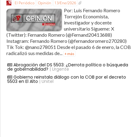
El Periódico
Opinión
13/Ene/2026
Por: Luis Fernando Romero
Torrejón Economista,
investigador y docente
universitario Sígueme: X
(Twitter): Fernando Romero (@Fernand20413688)
Instagram: Fernando Romero (@fernandoromero270280)
Tik Tok: @nano278051 Desde el pasado 6 de enero, la COB
radicalizó sus medidas de...
+ más
Abrogación del DS 5503: ¿Derrota política o búsqueda
de gobernabilidad?
| Urgente
Gobierno reinstala diálogo con la COB por el decreto
5503 en El Alto
| Unitel