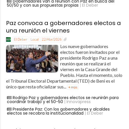
Gobernadores van a reunión con Paz en busca del
50/50 y con sus propuestas propias
| El Deber
Paz convoca a gobernadores electos a
una reunión el viernes
El Deber
Local
22/Abr/2026
Los nueve gobernadores
electos fueron invitados por el
presidente Rodrigo Paz a una
reunión que se realizará el
viernes en la Casa Grande del
Pueblo. Hasta el momento, solo
el Tribunal Electoral Departamental (TED) de Beni es el
único que resta oficializar sus...
+ más
Rodrigo Paz y gobernadores electos se reunirán para
coordinar trabajo y el 50-50
| Innovapress
Presidente Paz: Con los gobernadores y alcaldes
electos se recobra la institucionalidad
| El Deber