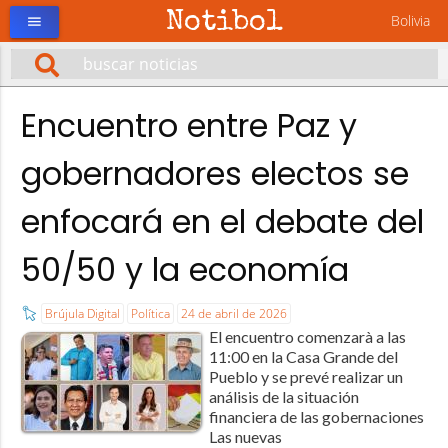
Notibol
Bolivia
menu
Encuentro entre Paz y
gobernadores electos se
enfocará en el debate del
50/50 y la economía
Brújula Digital
Política
24 de abril de 2026
El encuentro comenzarà a las
11:00 en la Casa Grande del
Pueblo y se prevé realizar un
análisis de la situación
financiera de las gobernaciones
Las nuevas