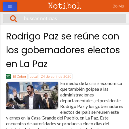
Notibol
Bolivia
menu
Rodrigo Paz se reúne con
los gobernadores electos
en La Paz
El Deber
Local
24 de abril de 2026
En medio de la crisis económica
que también golpea a las
administraciones
departamentales, el presidente
Rodrigo Paz y los gobernadores
electos del país se reúnen este
viernes en la Casa Grande del Pueblo, en La Paz. Este
encuentro de autoridades se produce a cinco días del