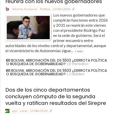
reunirá con los nuevos gobernadores
Informe Exclusivo
Política
22/Abr/2026
Los nuevos gobernadores que
cumplirán funciones entre 2026
y 2031 se reunirán este viernes
con el presidente Rodrigo Paz
en la sede de gobierno. Será el
primer encuentro entre
autoridades de los niveles central y departamental, aunque
el viceministerio de Autonomías sigue...
+ más
BOLIVIA: ABROGACIÓN DEL DS 5503 ¿DERROTA POLÍTICA
O BÚSQUEDA DE GOBERNABILIDAD?
| El Periódico
BOLIVIA: ABROGACIÓN DEL DS 5503 ¿DERROTA POLÍTICA
O BÚSQUEDA DE GOBERNABILIDAD?
| Cabildeo
Dos de los cinco departamentos
concluyen cómputo de la segunda
vuelta y ratifican resultados del Sirepre
eju!
Local
21/Abr/2026