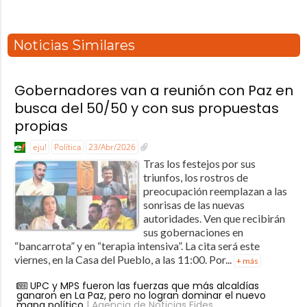
Noticias Similares
Gobernadores van a reunión con Paz en
busca del 50/50 y con sus propuestas
propias
eju!
Política
23/Abr/2026
Tras los festejos por sus
triunfos, los rostros de
preocupación reemplazan a las
sonrisas de las nuevas
autoridades. Ven que recibirán
sus gobernaciones en
“bancarrota” y en “terapia intensiva”. La cita será este
viernes, en la Casa del Pueblo, a las 11:00. Por...
+ más
UPC y MPS fueron las fuerzas que más alcaldías
ganaron en La Paz, pero no logran dominar el nuevo
mapa político
| Agencia de Noticias Fides