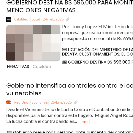
GOBIERNO DESTINA BS 696.000 PARA MONI
MENCIONES NEGATIVAS
Cabildeo
Local
24/Feb/2026
Por: Tonny Lopez El Ministerio de l
empresa que realice monitoreo perm
presupuesto referencial de Bs 696.
LICITACIÓN DEL MINISTERIO DE 
DESATA CUESTIONAMIENTOS; EL GO
GOBIERNO DESTINA BS 696.000
NEGATIVAS
| Cabildeo
Gobierno intensifica controles contra el 
vulnerables
Red Uno
Economía
26/Ene/2026
Desde el Viceministerio de Lucha Contra el Contrabando indicar
disponibles para luchar contra este flagelo. Miguel Ángel Ro
La lucha contra el contrabando en...
+ más
Gobierno prevé más personal ante aumento del contra