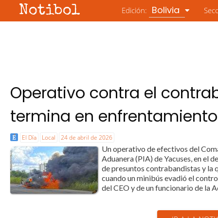
Notibol
Bolivia
Edición:
Sec
Operativo contra el contr
termina en enfrentamiento 
El Día
Local
24 de abril de 2026
Un operativo de efectivos del Com
Aduanera (PIA) de Yacuses, en el d
de presuntos contrabandistas y la q
cuando un minibús evadió el control
del CEO y de un funcionario de la 