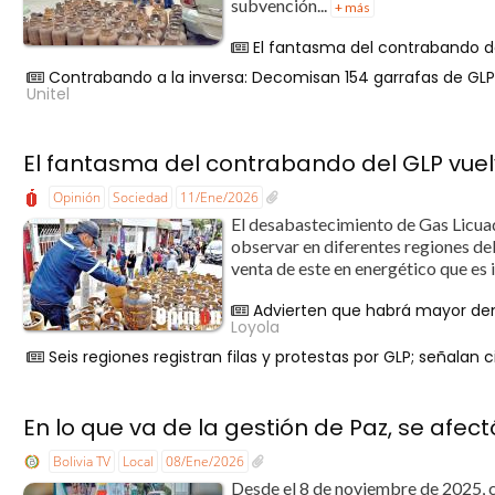
subvención...
+ más
El fantasma del contrabando de
Contrabando a la inversa: Decomisan 154 garrafas de GLP,
Unitel
El fantasma del contrabando del GLP vuelv
Opinión
Sociedad
11/Ene/2026
El desabastecimiento de Gas Licuado
observar en diferentes regiones de
venta de este en energético que es 
Advierten que habrá mayor dem
Loyola
Seis regiones registran filas y protestas por GLP; señalan
En lo que va de la gestión de Paz, se afe
Bolivia TV
Local
08/Ene/2026
Desde el 8 de noviembre de 2025, c