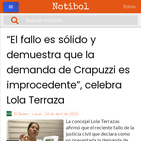
Notibol
Bolivia
menu
“El fallo es sólido y
demuestra que la
demanda de Crapuzzi es
improcedente”, celebra
Lola Terraza
El Deber
Local
24 de abril de 2026
La concejal Lola Terrazas
afirmó que el reciente fallo de la
justicia civil que declara como
no presentada la demanda de