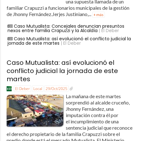
una supuesta llamada de un
familiar Crapuzzi a funcionarios municipales de la gestión
de Jhonny Fernández.Jerjes Justiniano,...
+ más
Caso Mutualista: Concejales denuncian presuntos
nexos entre familia Crapuzzi y la Alcaldía
| El Deber
Caso Mutualista: así evolucionó el conflicto judicial la
jornada de este martes
| El Deber
Caso Mutualista: así evolucionó el
conflicto judicial la jornada de este
martes
El Deber
Local
29/Oct/2025
La mañana de este martes
sorprendió al alcalde cruceño,
Jhonny Fernández, una
imputación contra él por
el incumplimiento de una
sentencia judicial que reconoce
el derecho propietario de la familia Crapuzzi sobre el
predio donde está el mercado Mutualista. El Ministerio...