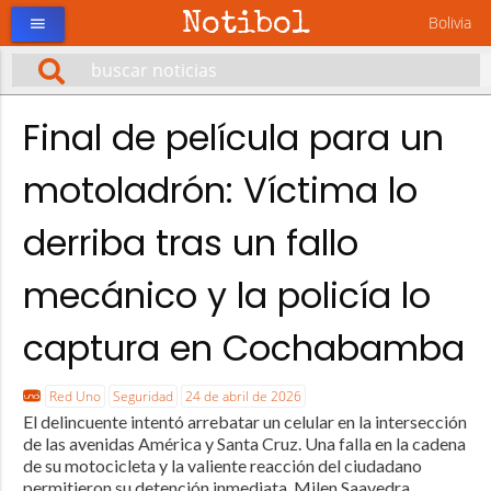
Notibol
Bolivia
menu
Final de película para un
motoladrón: Víctima lo
derriba tras un fallo
mecánico y la policía lo
captura en Cochabamba
Red Uno
Seguridad
24 de abril de 2026
El delincuente intentó arrebatar un celular en la intersección
de las avenidas América y Santa Cruz. Una falla en la cadena
de su motocicleta y la valiente reacción del ciudadano
permitieron su detención inmediata. Milen Saavedra