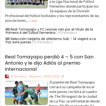
a la Liga Nacional de Fútbol
Femenino donde participan los
16 equipos de la División
Profesional del fútbol boliviano y los representantes de las
asociaciones...
+ más
Real Tomayapo y FC Leonas van por el título de la
Primera A del fútbol femenino
| El Periódico
Selección tarijeña de atletismo Sub – 14 viajará a La
Paz este jueves
| El Periódico
Real Tomayapo perdió 4 – 5 con San
Antonio y le dijo Adiós al premio
internacional
El Periódico
Deportes
09/Dic/2025
El plantel de Real Tomayapo
cerrará su campaña de local
este jueves, recibirá al cuadro
de The Strongest de la ciudad
de La Paz, se enfrentarán desde
horas 20:30 en el estadio IV