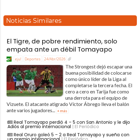
Noticias Similares
El Tigre, de pobre rendimiento, solo
empata ante un débil Tomayapo
eju!
Deportes
24/Abr/2026
The Strongest dejó escapar una
buena posibilidad de colocarse
como único líder de la Liga al
completarse la tercera fecha. El
cero a cero en Tarija fue como
una derrota para el equipo de
Vizuete. El atacante atigrado Víctor Ábrego lleva el balón
ante varios jugadores...
+ más
Real Tomayapo perdió 4 – 5 con San Antonio y le dijo
Adiós al premio internacional
| El Periódico
Real Oruro goleó 5 – 2 a Real Tomayapo y sueña con
un premio internacional
| El Periódico