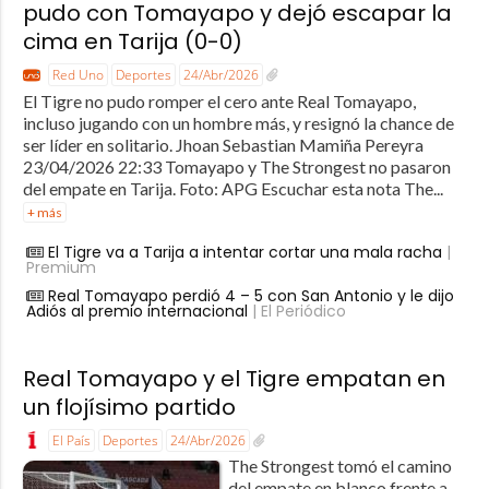
pudo con Tomayapo y dejó escapar la
cima en Tarija (0-0)
Red Uno
Deportes
24/Abr/2026
El Tigre no pudo romper el cero ante Real Tomayapo,
incluso jugando con un hombre más, y resignó la chance de
ser líder en solitario. Jhoan Sebastian Mamiña Pereyra
23/04/2026 22:33 Tomayapo y The Strongest no pasaron
del empate en Tarija. Foto: APG Escuchar esta nota The...
+ más
El Tigre va a Tarija a intentar cortar una mala racha
|
Premium
Real Tomayapo perdió 4 – 5 con San Antonio y le dijo
Adiós al premio internacional
| El Periódico
Real Tomayapo y el Tigre empatan en
un flojísimo partido
El País
Deportes
24/Abr/2026
The Strongest tomó el camino
del empate en blanco frente a