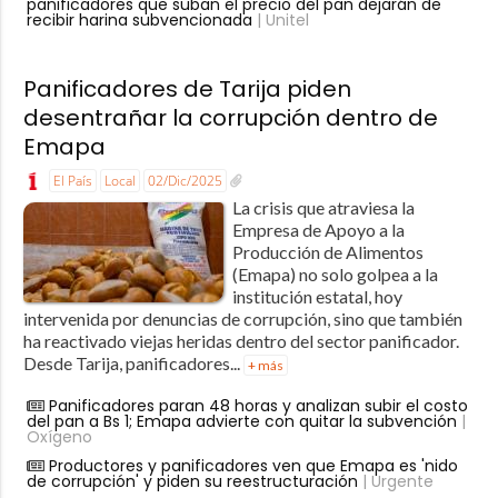
panificadores que suban el precio del pan dejarán de
recibir harina subvencionada
| Unitel
Panificadores de Tarija piden
desentrañar la corrupción dentro de
Emapa
El País
Local
02/Dic/2025
La crisis que atraviesa la
Empresa de Apoyo a la
Producción de Alimentos
(Emapa) no solo golpea a la
institución estatal, hoy
intervenida por denuncias de corrupción, sino que también
ha reactivado viejas heridas dentro del sector panificador.
Desde Tarija, panificadores...
+ más
Panificadores paran 48 horas y analizan subir el costo
del pan a Bs 1; Emapa advierte con quitar la subvención
|
Oxígeno
Productores y panificadores ven que Emapa es 'nido
de corrupción' y piden su reestructuración
| Urgente