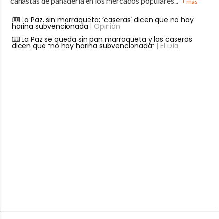
canastas de panadería en los mercados populares...
+ más
La Paz, sin marraqueta; ‘caseras’ dicen que no hay
harina subvencionada
| Opinión
La Paz se queda sin pan marraqueta y las caseras
dicen que “no hay harina subvencionada”
| El Día