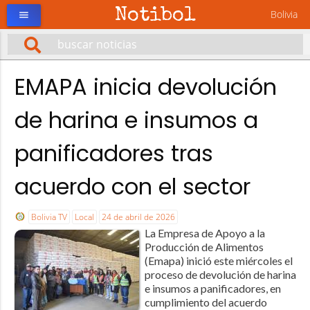
Notibol
Bolivia
menu
EMAPA inicia devolución
de harina e insumos a
panificadores tras
acuerdo con el sector
Bolivia TV
Local
24 de abril de 2026
La Empresa de Apoyo a la
Producción de Alimentos
(Emapa) inició este miércoles el
proceso de devolución de harina
e insumos a panificadores, en
cumplimiento del acuerdo