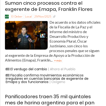
Suman cinco procesos contra el
exgerente de Emapa, Franklin Flores
El Deber
Local
29/Nov/2025
De acuerdo a los datos oficiales
de la Fiscalía de La Paz y el
informe del ministro de
Desarrollo Productivo y
Economía Plural, Óscar
Justiniano, son cinco los
procesos penales que se siguen
al exgerente de la Empresa de Apoyo a la Producción de
Alimentos (Emapa), Franklin...
+ más
El verdugo del cambio
| Ahora el Pueblo
Fiscalía confirma movimientos económicos
irregulares en cuentas bancarias de exgerente de
Emapa y dos funcionarios
| Oxígeno
Panificadores traen 35 mil quintales
mes de harina argentina para el pan