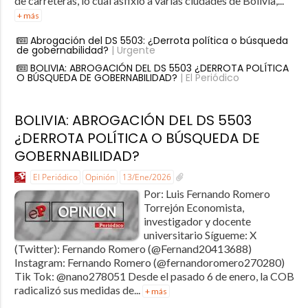
de carreteras, lo cual asfixio a varias ciudades de Bolivia,...
+ más
Abrogación del DS 5503: ¿Derrota política o búsqueda
de gobernabilidad?
| Urgente
BOLIVIA: ABROGACIÓN DEL DS 5503 ¿DERROTA POLÍTICA
O BÚSQUEDA DE GOBERNABILIDAD?
| El Periódico
BOLIVIA: ABROGACIÓN DEL DS 5503
¿DERROTA POLÍTICA O BÚSQUEDA DE
GOBERNABILIDAD?
El Periódico
Opinión
13/Ene/2026
Por: Luis Fernando Romero
Torrejón Economista,
investigador y docente
universitario Sígueme: X
(Twitter): Fernando Romero (@Fernand20413688)
Instagram: Fernando Romero (@fernandoromero270280)
Tik Tok: @nano278051 Desde el pasado 6 de enero, la COB
radicalizó sus medidas de...
+ más