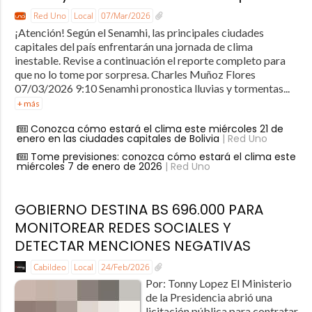
Red Uno
Local
07/Mar/2026
¡Atención! Según el Senamhi, las principales ciudades
capitales del país enfrentarán una jornada de clima
inestable. Revise a continuación el reporte completo para
que no lo tome por sorpresa. Charles Muñoz Flores
07/03/2026 9:10 Senamhi pronostica lluvias y tormentas...
+ más
Conozca cómo estará el clima este miércoles 21 de
enero en las ciudades capitales de Bolivia
| Red Uno
Tome previsiones: conozca cómo estará el clima este
miércoles 7 de enero de 2026
| Red Uno
GOBIERNO DESTINA BS 696.000 PARA
MONITOREAR REDES SOCIALES Y
DETECTAR MENCIONES NEGATIVAS
Cabildeo
Local
24/Feb/2026
Por: Tonny Lopez El Ministerio
de la Presidencia abrió una
licitación pública para contratar