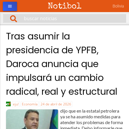
Notibol
Bolivia
menu
Tras asumir la
presidencia de YPFB,
Daroca anuncia que
impulsará un cambio
radical, real y estructural
eju!
Economía
24 de abril de 2026
dijo que en la estatal petrolera
ya se ha asumido medidas para
atender los problemas de forma
inmediata. Debo informarle que