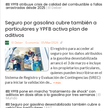
YPFB atribuye crisis de calidad del combustible a fallas
arrastradas desde 2025
| El Deber
Seguro por gasolina cubre también a
particulares y YPFB activa plan de
aditivos
El Deber
Economía
05/Mar/2026
El registro para acceder al
seguro por los daños atribuidos
a la gasolina desestabilizada
arrancó el 3 de marzo e incluye
a los propietarios particulares,
quienes pueden inscribirse en el
Sistema de Registro y Evaluación de Contingencias (SREC)
para iniciar la validación de...
+ más
YPFB pone en marcha “tratamiento de shock” con
aditivos en dosis altas a la gasolina por tres semanas
| El
Mundo
Seguro por gasolina desestabilizada también cubre a
vehículos particulares
| PAT