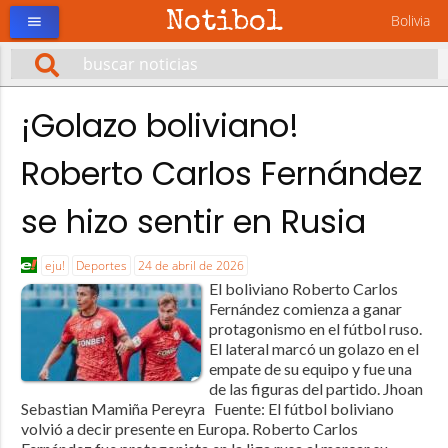
Notibol
Bolivia
menu
¡Golazo boliviano!
Roberto Carlos Fernández
se hizo sentir en Rusia
eju!
Deportes
24 de abril de 2026
El boliviano Roberto Carlos
Fernández comienza a ganar
protagonismo en el fútbol ruso.
El lateral marcó un golazo en el
empate de su equipo y fue una
de las figuras del partido. Jhoan
Sebastian Mamiña Pereyra Fuente: El fútbol boliviano
volvió a decir presente en Europa. Roberto Carlos