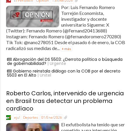
El Periódico
Opinión
13/Ene/2026
Por: Luis Fernando Romero
Torrejón Economista,
investigador y docente
universitario Sígueme: X
(Twitter): Fernando Romero (@Fernand20413688)
Instagram: Fernando Romero (@fernandoromero270280)
Tik Tok: @nano278051 Desde el pasado 6 de enero, la COB
radicalizó sus medidas de...
+ más
Abrogación del DS 5503: ¿Derrota política o búsqueda
de gobernabilidad?
| Urgente
Gobierno reinstala diálogo con la COB por el decreto
5503 en El Alto
| Unitel
Roberto Carlos, intervenido de urgencia
en Brasil tras detectar un problema
cardíaco
eju!
Deportes
01/Ene/2026
El exfutbolista ha tenido que ser
sometido a una intervención