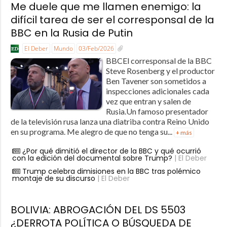
Me duele que me llamen enemigo: la
difícil tarea de ser el corresponsal de la
BBC en la Rusia de Putin
El Deber
Mundo
03/Feb/2026
BBCEl corresponsal de la BBC
Steve Rosenberg y el productor
Ben Tavener son sometidos a
inspecciones adicionales cada
vez que entran y salen de
Rusia.Un famoso presentador
de la televisión rusa lanza una diatriba contra Reino Unido
en su programa. Me alegro de que no tenga su...
+ más
¿Por qué dimitió el director de la BBC y qué ocurrió
con la edición del documental sobre Trump?
| El Deber
Trump celebra dimisiones en la BBC tras polémico
montaje de su discurso
| El Deber
BOLIVIA: ABROGACIÓN DEL DS 5503
¿DERROTA POLÍTICA O BÚSQUEDA DE