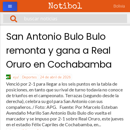
Notibol
Bolivia
menu
San Antonio Bulo Bulo
remonta y gana a Real
Oruro en Cochabamba
eju!
Deportes
24 de abril de 2026
Venció por 2-1 para llegar a los seis puntos en la tabla de
posiciones, en tanto que su rival de turno todavía no conoce
de triunfos en el campeonato. Terrazas (segundo desde la
derecha), celebra su gol para San Antonio con sus
compañeros. / Foto: APG. Fuente: Por Marcelo Esteban
Avendaño Murillo San Antonio Bulo Bulo dio vuelta el
marcador y se impuso por 2-1 sobre Real Oruro, este jueves
en el estadio Félix Capriles de Cochabamba, en...