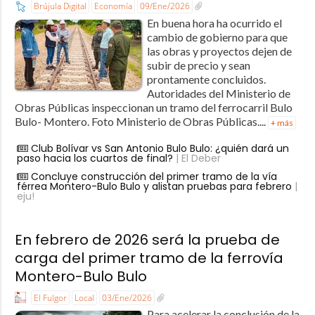
Brújula Digital
Economía
09/Ene/2026
En buena hora ha ocurrido el
cambio de gobierno para que
las obras y proyectos dejen de
subir de precio y sean
prontamente concluidos.
Autoridades del Ministerio de
Obras Públicas inspeccionan un tramo del ferrocarril Bulo
Bulo- Montero. Foto Ministerio de Obras Públicas....
+ más
Club Bolívar vs San Antonio Bulo Bulo: ¿quién dará un
paso hacia los cuartos de final?
| El Deber
Concluye construcción del primer tramo de la vía
férrea Montero-Bulo Bulo y alistan pruebas para febrero
|
eju!
En febrero de 2026 será la prueba de
carga del primer tramo de la ferrovía
Montero-Bulo Bulo
El Fulgor
Local
03/Ene/2026
Para acelerar la conclusión de la