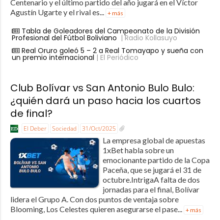
Centenario y el último partido del año jugará en el Víctor
Agustín Ugarte y el rival es...
+ más
Tabla de Goleadores del Campeonato de la División
Profesional del Fútbol Boliviano
| Radio Kollasuyo
Real Oruro goleó 5 – 2 a Real Tomayapo y sueña con
un premio internacional
| El Periódico
Club Bolívar vs San Antonio Bulo Bulo:
¿quién dará un paso hacia los cuartos
de final?
El Deber
Sociedad
31/Oct/2025
La empresa global de apuestas
1xBet habla sobre un
emocionante partido de la Copa
Paceña, que se jugará el 31 de
octubre.IntrigaA falta de dos
jornadas para el final, Bolívar
lidera el Grupo A. Con dos puntos de ventaja sobre
Blooming, Los Celestes quieren asegurarse el pase...
+ más