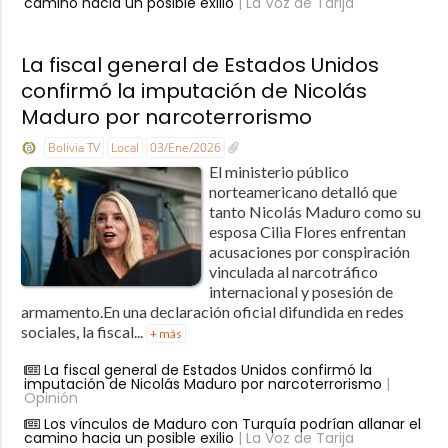
camino hacia un posible exilio
| La Voz de Tarija
La fiscal general de Estados Unidos
confirmó la imputación de Nicolás
Maduro por narcoterrorismo
Bolivia TV
Local
03/Ene/2026
El ministerio público
norteamericano detalló que
tanto Nicolás Maduro como su
esposa Cilia Flores enfrentan
acusaciones por conspiración
vinculada al narcotráfico
internacional y posesión de
armamento.En una declaración oficial difundida en redes
sociales, la fiscal...
+ más
La fiscal general de Estados Unidos confirmó la
imputación de Nicolás Maduro por narcoterrorismo
|
Opinión
Los vínculos de Maduro con Turquía podrían allanar el
camino hacia un posible exilio
| La Voz de Tarija