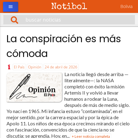
Notibol
Bolivia
menu
La conspiración es más
cómoda
El País
Opinión
24 de abril de 2026
La noticia llegó desde arriba —
literalmente—: la NASA
completó con éxito la misión
Artemis II y volvió a llevar
humanos a rodear la Luna,
después de más de medio siglo.
Yo nací en 1965. Mi infancia estuvo “contaminada”, en el
mejor sentido, por la carrera espacial y por la épica de
Apolo 11. Los niños de esa época crecimos mirando el cielo
con fascinación, convencidos de que la ciencia no se
discutía: se aprendía. Hoy, en...
+ Leer noticia completa