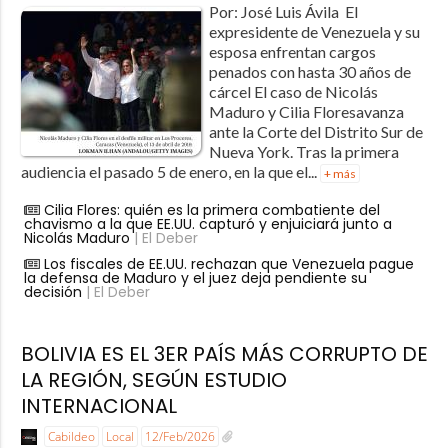
Por: José Luis Ávila El
expresidente de Venezuela y su
esposa enfrentan cargos
penados con hasta 30 años de
cárcel El caso de Nicolás
Maduro y Cilia Floresavanza
ante la Corte del Distrito Sur de
Nueva York. Tras la primera
audiencia el pasado 5 de enero, en la que el...
+ más
Cilia Flores: quién es la primera combatiente del
chavismo a la que EE.UU. capturó y enjuiciará junto a
Nicolás Maduro
| El Deber
Los fiscales de EE.UU. rechazan que Venezuela pague
la defensa de Maduro y el juez deja pendiente su
decisión
| El Deber
BOLIVIA ES EL 3ER PAÍS MÁS CORRUPTO DE
LA REGIÓN, SEGÚN ESTUDIO
INTERNACIONAL
Cabildeo
Local
12/Feb/2026