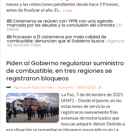
meses y las retenciones pendientes desde hace 19 meses,
antes de finalizar el año. El...
+ más
Cisterneros se reúnen con YPFB con una agenda
marcada por las deudas y la conclusión del contrato
| El
Deber
Procesan a 13 cisterneros por mala calidad de
combustible; denuncian que el Gobierno busca
| Agencia
de Noticias Fides
Piden al Gobierno regularizar suministro
de combustible, en tres regiones se
registraron bloqueos
Agencia de Noticias Fides
Economía
08/Dic/2025
La Paz, 7 de diciembre de 2025
(ANF). - Desde el jueves, en las
estaciones de servicio se
registraron nuevamente filas
extensas de motorizados que
buscan adquirir diésel. Debido a
esa situación se presentaron bloqueos esporádicos en La