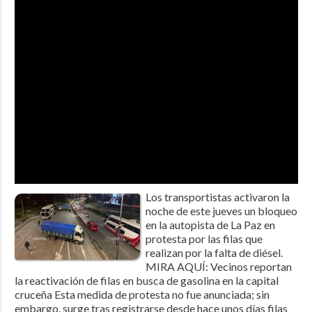
Los transportistas activaron la
noche de este jueves un bloqueo
en la autopista de La Paz en
protesta por las filas que
realizan por la falta de diésel.
MIRA AQUÍ: Vecinos reportan
la reactivación de filas en busca de gasolina en la capital
cruceña Esta medida de protesta no fue anunciada; sin
embargo, surge tras registrarse desde hace unos días filas