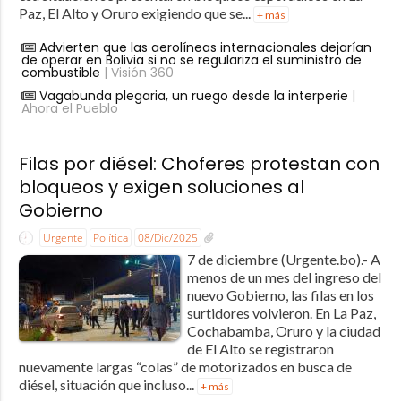
Paz, El Alto y Oruro exigiendo que se...
+ más
Advierten que las aerolíneas internacionales dejarían
de operar en Bolivia si no se regulariza el suministro de
combustible
| Visión 360
Vagabunda plegaria, un ruego desde la interperie
|
Ahora el Pueblo
Filas por diésel: Choferes protestan con
bloqueos y exigen soluciones al
Gobierno
Urgente
Política
08/Dic/2025
7 de diciembre (Urgente.bo).- A
menos de un mes del ingreso del
nuevo Gobierno, las filas en los
surtidores volvieron. En La Paz,
Cochabamba, Oruro y la ciudad
de El Alto se registraron
nuevamente largas “colas” de motorizados en busca de
diésel, situación que incluso...
+ más