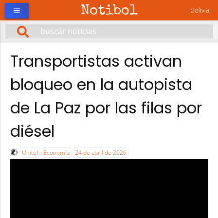
Notibol
Bolivia
menu
Transportistas activan
bloqueo en la autopista
de La Paz por las filas por
diésel
Unitel
Economía
24 de abril de 2026