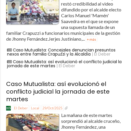
restó credibilidad al video
difundido por el alcalde electo
Carlos Manuel 'Mamén'
Saavedra en el que se expone
una supuesta llamada de un
familiar Crapuzzi a funcionarios municipales de la gestión
de Jhonny Fernández.Jerjes Justiniano,...
+ más
Caso Mutualista: Concejales denuncian presuntos
nexos entre familia Crapuzzi y la Alcaldía
| El Deber
Caso Mutualista: así evolucionó el conflicto judicial la
jornada de este martes
| El Deber
Caso Mutualista: así evolucionó el
conflicto judicial la jornada de este
martes
El Deber
Local
29/Oct/2025
La mañana de este martes
sorprendió al alcalde cruceño,
Jhonny Fernández, una