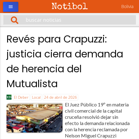
Notibol
Bolivia
menu
Revés para Crapuzzi:
justicia cierra demanda
de herencia del
Mutualista
El Deber
Local
24 de abril de 2026
El Juez Público 19º en materia
civil comercial de la capital
cruceña resolvió dejar sin
efecto la demanda relacionada
con la herencia reclamada por
Nelson Miguel Crapuzzi