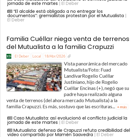
jornada de este martes
| El Deber
“El alcalde está obligado a no entregar los
documentos”: gremialistas protestan por el Mutualista
|
El Deber
Familia Cuéllar niega venta de terrenos
del Mutualista a la familia Crapuzzi
El Deber
Local
18/Abr/2026
Vista panorámica del mercado
Mutualista/Foto: Fuad
LandívarRogelio Cuéllar
Justiniano, hijo de Rogelio
Cuéllar Encinas (+), negó que su
padre haya realizado alguna
venta de terrenos (del ahora mercado Mutualista) a la
familia Crapuzzi. Es más, sostuvo que las escrituras...
+ más
Caso Mutualista: así evolucionó el conflicto judicial la
jornada de este martes
| El Deber
Mutualista: defensa de Crapuzzi refuta credibilidad del
video compartido por Mamén Saavedra
| El Deber