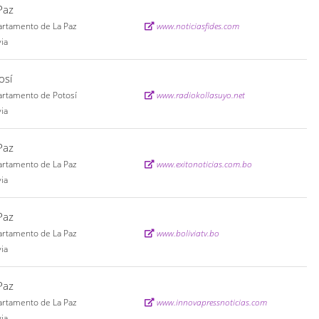
Paz
rtamento de La Paz
www.noticiasfides.com
via
osí
rtamento de Potosí
www.radiokollasuyo.net
via
Paz
rtamento de La Paz
www.exitonoticias.com.bo
via
Paz
rtamento de La Paz
www.boliviatv.bo
via
Paz
rtamento de La Paz
www.innovapressnoticias.com
via