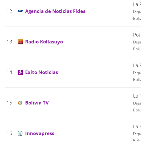
La 
12
Agencia de Noticias Fides
Depa
Boli
Pot
13
Radio Kollasuyo
Depa
Boli
La 
14
Éxito Noticias
Depa
Boli
La 
15
Bolivia TV
Depa
Boli
La 
16
Innovapress
Depa
Boli