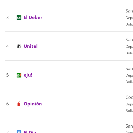
San
3
El Deber
Depa
Boli
San
4
Unitel
Depa
Boli
San
5
eju!
Depa
Boli
Co
6
Opinión
Dep
Boli
San
7
El Día
Depa