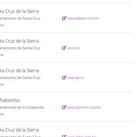
ta Cruz de la Sierra
rtamento de Santa Cruz
www.eldeber.com.bo
via
ta Cruz de la Sierra
rtamento de Santa Cruz
unitel.tv
via
ta Cruz de la Sierra
rtamento de Santa Cruz
www.eju.tv
via
chabamba
artamento de Cochabamba
www.opinion.com.bo
via
ta Cruz de la Sierra
rtamento de Santa Cruz
www.eldia.com.bo