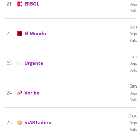
21
ERBOL
Depa
Boli
San
22
El Mundo
Depa
Boli
La 
23
Urgente
Depa
Boli
San
24
Ver.bo
Depa
Boli
Co
25
mARTadero
Dep
Boli