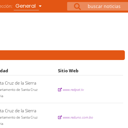
General
ección:
udad
Sitio Web
ta Cruz de la Sierra
rtamento de Santa Cruz
www.redpat.tv
via
ta Cruz de la Sierra
rtamento de Santa Cruz
www.reduno.com.bo
via