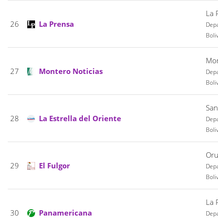
La 
26
La Prensa
Depa
Boli
Mo
27
Montero Noticias
Depa
Boli
San
28
La Estrella del Oriente
Depa
Boli
Oru
29
El Fulgor
Dep
Boli
La 
30
Panamericana
Depa