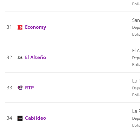
Boli
San
31
Economy
Depa
Boli
El A
32
El Alteño
Depa
Boli
La 
33
RTP
Depa
Boli
La 
34
Cabildeo
Depa
Boli