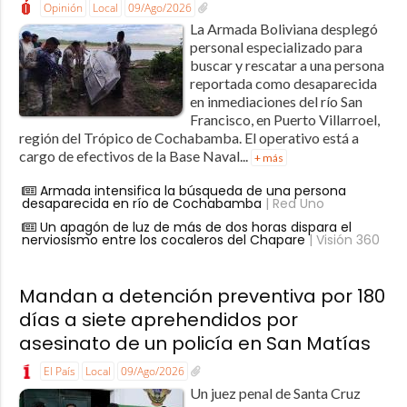
Opinión
Local
09/Ago/2026
La Armada Boliviana desplegó
personal especializado para
buscar y rescatar a una persona
reportada como desaparecida
en inmediaciones del río San
Francisco, en Puerto Villarroel,
región del Trópico de Cochabamba. El operativo está a
cargo de efectivos de la Base Naval...
+ más
Armada intensifica la búsqueda de una persona
desaparecida en río de Cochabamba
| Red Uno
Un apagón de luz de más de dos horas dispara el
nerviosismo entre los cocaleros del Chapare
| Visión 360
Mandan a detención preventiva por 180
días a siete aprehendidos por
asesinato de un policía en San Matías
El País
Local
09/Ago/2026
Un juez penal de Santa Cruz