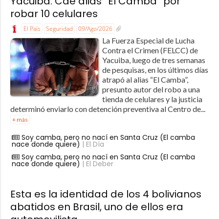
Yacuiba: Cae alias “El Camba” por
robar 10 celulares
El País
Seguridad
09/Ago/2026
La Fuerza Especial de Lucha
Contra el Crimen (FELCC) de
Yacuiba, luego de tres semanas
de pesquisas, en los últimos días
atrapó al alias “El Camba”,
presunto autor del robo a una
tienda de celulares y la justicia
determinó enviarlo con detención preventiva al Centro de...
+ más
Soy camba, pero no nací en Santa Cruz (El camba
nace donde quiere)
| El Día
Soy camba, pero no nací en Santa Cruz (El camba
nace donde quiere)
| El Deber
Esta es la identidad de los 4 bolivianos
abatidos en Brasil, uno de ellos era