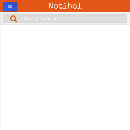
Notibol
menu