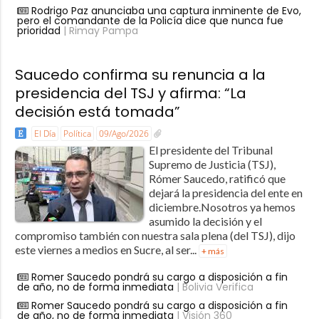
Rodrigo Paz anunciaba una captura inminente de Evo,
pero el comandante de la Policía dice que nunca fue
prioridad
| Rimay Pampa
Saucedo confirma su renuncia a la
presidencia del TSJ y afirma: “La
decisión está tomada”
El Día
Política
09/Ago/2026
El presidente del Tribunal
Supremo de Justicia (TSJ),
Rómer Saucedo, ratificó que
dejará la presidencia del ente en
diciembre.Nosotros ya hemos
asumido la decisión y el
compromiso también con nuestra sala plena (del TSJ), dijo
este viernes a medios en Sucre, al ser...
+ más
Romer Saucedo pondrá su cargo a disposición a fin
de año, no de forma inmediata
| Bolivia Verifica
Romer Saucedo pondrá su cargo a disposición a fin
de año, no de forma inmediata
| Visión 360