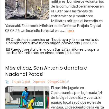
militares, bomberos voluntarios
de la comunidad permanecen en
el lugar para las tareas de
enfriamiento y monitoreo.
Militares mitigan el incendio en
Yanacahi/Facebook Ministerio de Defensa Brújula Digital
08 08 26 Un incendio forestal en la...
+ más
Controlan incendios en Tiquipaya y la zona norte de
Cochabamba; investigan origen provocado
| Red Uno
Rueda forestal cierra con $us 27,2 millones y supera
los $us 100 millones en cinco años
| El Deber
Más eficaz, San Antonio derrota a
Nacional Potosí
Brújula Digital
Deportes
09/Ago/2026
El partido jugado en
Cochabamba por la jornada 14
de la Liga fue de ida y vuelta. El
equipo local sacó dos goles de
ventaja. El descuento de la visita