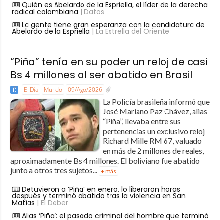
Quién es Abelardo de la Espriella, el líder de la derecha
radical colombiana
| Datos
La gente tiene gran esperanza con la candidatura de
Abelardo de la Espriella
| La Estrella del Oriente
“Piña” tenía en su poder un reloj de casi
Bs 4 millones al ser abatido en Brasil
El Día
Mundo
09/Ago/2026
La Policía brasileña informó que
José Mariano Paz Chávez, alias
“Piña”, llevaba entre sus
pertenencias un exclusivo reloj
Richard Mille RM 67, valuado
en más de 2 millones de reales,
aproximadamente Bs 4 millones. El boliviano fue abatido
junto a otros tres sujetos...
+ más
Detuvieron a ‘Piña’ en enero, lo liberaron horas
después y terminó abatido tras la violencia en San
Matías
| El Deber
Alias ‘Piña’: el pasado criminal del hombre que terminó