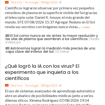
Red Uno
Tecnología
08/Ago/2026
Científicos lograron observar por primera vez pequeños
remolinos de plasma en la superficie visible del Sol gracias
al telescopio solar Daniel K. Inouye, el más grande del
mundo. EFE 07/08/2026 15:37 Agregar Reduno en El Sol
revela sus secretos con imágenes nunca vistas....
+ más
El Sol como nunca se vio antes: la mayor resolución y
las olas de plasma que asombran a los científicos
| Radio
Kollasuyo
Astrónomos logran la medición más precisa de una
capa clave del interior del Sol
| El Deber
¿Qué logró la IA con los virus? El
experimento que inquieta a los
científicos
Red Uno
Tecnología
08/Ago/2026
El uso de sistemas avanzados de aprendizaje automático
abre un abanico de posibilidades médicas junto a serios
dilemas éticos. Ximena Rodriguez 07/08/2026 19:54
Agregar Reduno en Imagen referencial Foto: Magnific.