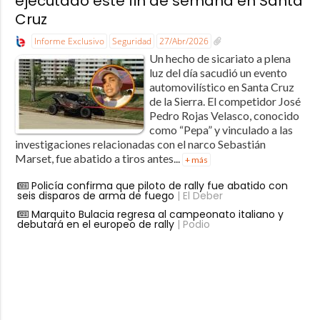
ejecutado este fin de semana en Santa
Cruz
Informe Exclusivo
Seguridad
27/Abr/2026
Un hecho de sicariato a plena
luz del día sacudió un evento
automovilístico en Santa Cruz
de la Sierra. El competidor José
Pedro Rojas Velasco, conocido
como “Pepa” y vinculado a las
investigaciones relacionadas con el narco Sebastián
Marset, fue abatido a tiros antes...
+ más
Policía confirma que piloto de rally fue abatido con
seis disparos de arma de fuego
| El Deber
Marquito Bulacia regresa al campeonato italiano y
debutará en el europeo de rally
| Podio