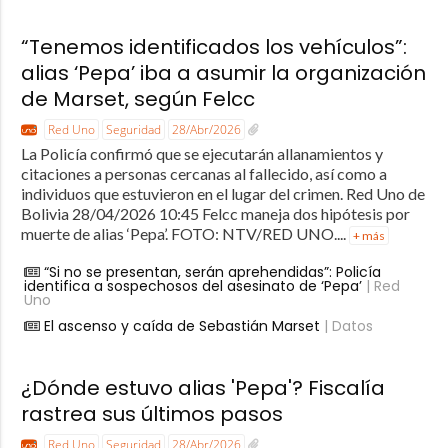
“Tenemos identificados los vehículos”:
alias ‘Pepa’ iba a asumir la organización
de Marset, según Felcc
Red Uno
Seguridad
28/Abr/2026
La Policía confirmó que se ejecutarán allanamientos y
citaciones a personas cercanas al fallecido, así como a
individuos que estuvieron en el lugar del crimen. Red Uno de
Bolivia 28/04/2026 10:45 Felcc maneja dos hipótesis por
muerte de alias ‘Pepa’. FOTO: NTV/RED UNO....
+ más
“Si no se presentan, serán aprehendidas”: Policía
identifica a sospechosos del asesinato de ‘Pepa’
| Red
Uno
El ascenso y caída de Sebastián Marset
| Datos
¿Dónde estuvo alias 'Pepa'? Fiscalía
rastrea sus últimos pasos
Red Uno
Seguridad
28/Abr/2026