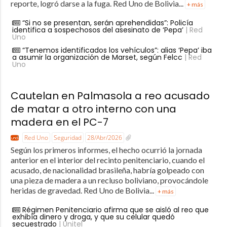
reporte, logró darse a la fuga. Red Uno de Bolivia...
+ más
“Si no se presentan, serán aprehendidas”: Policía
identifica a sospechosos del asesinato de ‘Pepa’
| Red
Uno
“Tenemos identificados los vehículos”: alias ‘Pepa’ iba
a asumir la organización de Marset, según Felcc
| Red
Uno
Cautelan en Palmasola a reo acusado
de matar a otro interno con una
madera en el PC-7
Red Uno
Seguridad
28/Abr/2026
Según los primeros informes, el hecho ocurrió la jornada
anterior en el interior del recinto penitenciario, cuando el
acusado, de nacionalidad brasileña, habría golpeado con
una pieza de madera a un recluso boliviano, provocándole
heridas de gravedad. Red Uno de Bolivia...
+ más
Régimen Penitenciario afirma que se aisló al reo que
exhibía dinero y droga, y que su celular quedó
secuestrado
| Unitel