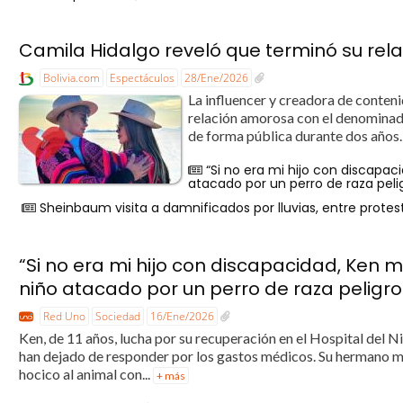
Camila Hidalgo reveló que terminó su rela
Bolivia.com
Espectáculos
28/Ene/2026
La influencer y creadora de conteni
relación amorosa con el denominad
de forma pública durante dos años. 
“Si no era mi hijo con discapac
atacado por un perro de raza peli
Sheinbaum visita a damnificados por lluvias, entre protes
“Si no era mi hijo con discapacidad, Ken m
niño atacado por un perro de raza peligr
Red Uno
Sociedad
16/Ene/2026
Ken, de 11 años, lucha por su recuperación en el Hospital del N
han dejado de responder por los gastos médicos. Su hermano mayo
hocico al animal con...
+ más