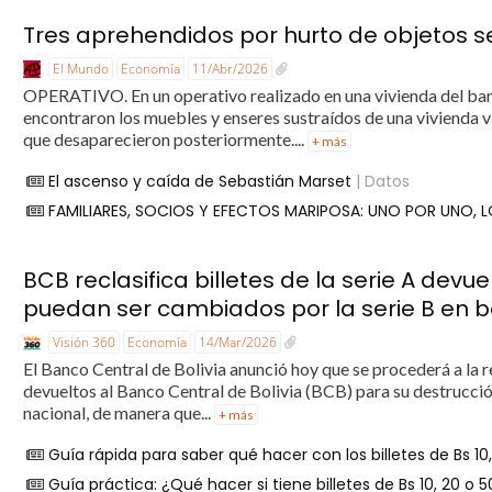
Tres aprehendidos por hurto de objetos 
El Mundo
Economía
11/Abr/2026
OPERATIVO. En un operativo realizado en una vivienda del barr
encontraron los muebles y enseres sustraídos de una vivienda v
que desaparecieron posteriormente....
+ más
El ascenso y caída de Sebastián Marset
| Datos
FAMILIARES, SOCIOS Y EFECTOS MARIPOSA: UNO POR UNO, L
BCB reclasifica billetes de la serie A dev
puedan ser cambiados por la serie B en 
Visión 360
Economía
14/Mar/2026
El Banco Central de Bolivia anunció hoy que se procederá a la re
devueltos al Banco Central de Bolivia (BCB) para su destrucción,
nacional, de manera que...
+ más
Guía rápida para saber qué hacer con los billetes de Bs 10, 
Guía práctica: ¿Qué hacer si tiene billetes de Bs 10, 20 o 5