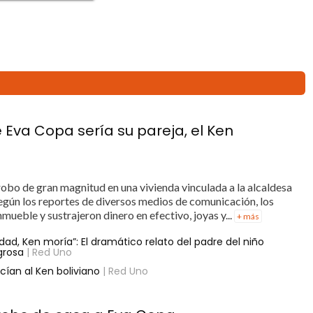
e Eva Copa sería su pareja, el Ken
robo de gran magnitud en una vivienda vinculada a la alcaldesa
Según los reportes de diversos medios de comunicación, los
mueble y sustrajeron dinero en efectivo, joyas y...
+ más
idad, Ken moría”: El dramático relato del padre del niño
grosa
| Red Uno
ían al Ken boliviano
| Red Uno