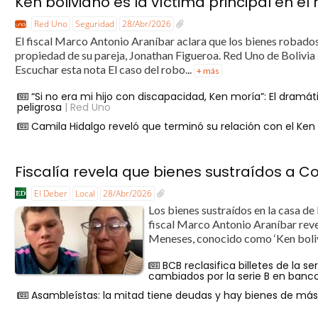
Ken boliviano es la víctima principal en e
Red Uno
Seguridad
28/Abr/2026
El fiscal Marco Antonio Araníbar aclara que los bienes robados 
propiedad de su pareja, Jonathan Figueroa. Red Uno de Bolivi
Escuchar esta nota El caso del robo...
+ más
“Si no era mi hijo con discapacidad, Ken moría”: El dramát
peligrosa
| Red Uno
Camila Hidalgo reveló que terminó su relación con el Ken
Fiscalía revela que bienes sustraídos a C
El Deber
Local
28/Abr/2026
Los bienes sustraídos en la casa de
fiscal Marco Antonio Araníbar reve
Meneses, conocido como ‘Ken bolivia
BCB reclasifica billetes de la 
cambiados por la serie B en banc
Asambleístas: la mitad tiene deudas y hay bienes de más 