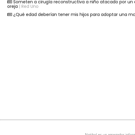
Someten a cirugía reconstructiva a niño atacado por un ca
oreja
| Red Uno
¿Qué edad deberían tener mis hijos para adoptar una ma
Notibol es un agregador inform