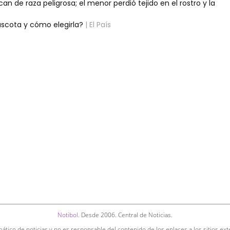
n de raza peligrosa; el menor perdió tejido en el rostro y la
scota y cómo elegirla?
| El País
Notibol
. Desde 2006. Central de Noticias.
ático de noticias y no es responsable del contenido de los enlaces a los sitios ext