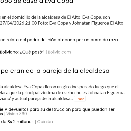
l robo de casa a Eva Copa
en el domicilio de la alcaldesa de El Alto, Eva Copa, son
a 27/04/2026 21:08 Foto: Eva Copa y Johnatan Figueroa El Alto
ico relato del padre del niño atacado por un perro de raza
 Boliviano: ¿Qué pasó?
| Bolivia.com
opa eran de la pareja de la alcaldesa
 la alcaldesa Eva Copa dieron un giro inesperado luego que el
lara que la principal víctima de ese hecho es Johnatan Figueroa
no’ y actual pareja de la alcaldesa...
+ más
serie A devueltos para su destrucción para que puedan ser
os
| Visión 360
de Bs 2 millones
| Opinión