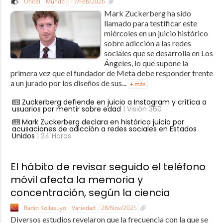
Unitel
Mundo
17/Feb/2026
Mark Zuckerberg ha sido
llamado para testificar este
miércoles en un juicio histórico
sobre adicción a las redes
sociales que se desarrolla en Los
Ángeles, lo que supone la
primera vez que el fundador de Meta debe responder frente
a un jurado por los diseños de sus...
+ más
Zuckerberg defiende en juicio a Instagram y critíca a
usuarios por mentir sobre edad
| Visión 360
Mark Zuckerberg declara en histórico juicio por
acusaciones de adicción a redes sociales en Estados
Unidos
| 24 Horas
El hábito de revisar seguido el teléfono
móvil afecta la memoria y
concentración, según la ciencia
Radio Kollasuyo
Variedad
28/Nov/2025
Diversos estudios revelaron que la frecuencia con la que se