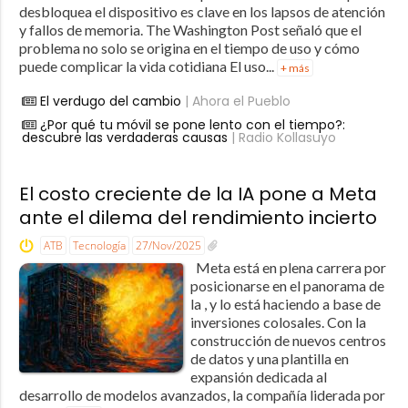
desbloquea el dispositivo es clave en los lapsos de atención
y fallos de memoria. The Washington Post señaló que el
problema no solo se origina en el tiempo de uso y cómo
puede complicar la vida cotidiana El uso...
+ más
El verdugo del cambio
| Ahora el Pueblo
¿Por qué tu móvil se pone lento con el tiempo?:
descubre las verdaderas causas
| Radio Kollasuyo
El costo creciente de la IA pone a Meta
ante el dilema del rendimiento incierto
ATB
Tecnología
27/Nov/2025
Meta está en plena carrera por
posicionarse en el panorama de
la , y lo está haciendo a base de
inversiones colosales. Con la
construcción de nuevos centros
de datos y una plantilla en
expansión dedicada al
desarrollo de modelos avanzados, la compañía liderada por