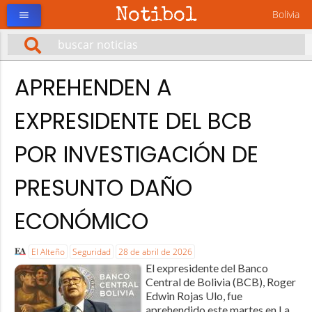
Notibol
Bolivia
menu
APREHENDEN A
EXPRESIDENTE DEL BCB
POR INVESTIGACIÓN DE
PRESUNTO DAÑO
ECONÓMICO
El Alteño
Seguridad
28 de abril de 2026
El expresidente del Banco
Central de Bolivia (BCB), Roger
Edwin Rojas Ulo, fue
aprehendido este martes en La