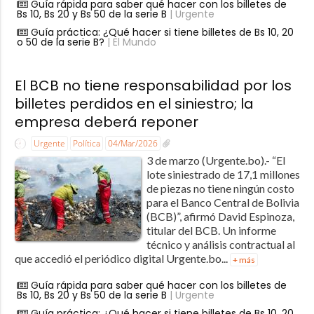
Guía rápida para saber qué hacer con los billetes de
Bs 10, Bs 20 y Bs 50 de la serie B
| Urgente
Guía práctica: ¿Qué hacer si tiene billetes de Bs 10, 20
o 50 de la serie B?
| El Mundo
El BCB no tiene responsabilidad por los
billetes perdidos en el siniestro; la
empresa deberá reponer
Urgente
Política
04/Mar/2026
3 de marzo (Urgente.bo).- “El
lote siniestrado de 17,1 millones
de piezas no tiene ningún costo
para el Banco Central de Bolivia
(BCB)”, afirmó David Espinoza,
titular del BCB. Un informe
técnico y análisis contractual al
que accedió el periódico digital Urgente.bo...
+ más
Guía rápida para saber qué hacer con los billetes de
Bs 10, Bs 20 y Bs 50 de la serie B
| Urgente
Guía práctica: ¿Qué hacer si tiene billetes de Bs 10, 20