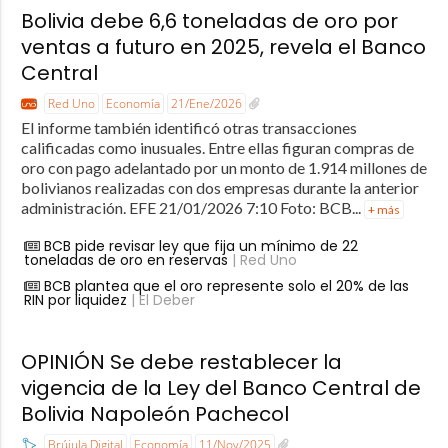
Bolivia debe 6,6 toneladas de oro por
ventas a futuro en 2025, revela el Banco
Central
Red Uno
Economía
21/Ene/2026
El informe también identificó otras transacciones
calificadas como inusuales. Entre ellas figuran compras de
oro con pago adelantado por un monto de 1.914 millones de
bolivianos realizadas con dos empresas durante la anterior
administración. EFE 21/01/2026 7:10 Foto: BCB...
+ más
BCB pide revisar ley que fija un mínimo de 22
toneladas de oro en reservas
| Red Uno
BCB plantea que el oro represente solo el 20% de las
RIN por liquidez
| El Deber
OPINIÓN Se debe restablecer la
vigencia de la Ley del Banco Central de
Bolivia Napoleón Pachecol
Brújula Digital
Economía
11/Nov/2025