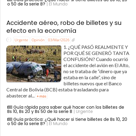
o 50 de la serie B?
| El Mundo
Accidente aéreo, robo de billetes y su
efecto en la economía
Urgente
Opinión
03/Mar/2026
1. ¿QUÉ PASÓ REALMENTE Y
POR QUÉ SE GENERÓ TANTA
CONFUSIÓN? Cuando ocurrió
el accidente del avión en El Alto,
no se trataba de “dinero que ya
estaba en la calle”, sino de
billetes nuevos que el Banco
Central de Bolivia (BCB) estaba trasladando para
abastecer al...
+ más
Guía rápida para saber qué hacer con los billetes de
Bs 10, Bs 20 y Bs 50 de la serie B
| Urgente
Guía práctica: ¿Qué hacer si tiene billetes de Bs 10, 20
o 50 de la serie B?
| El Mundo