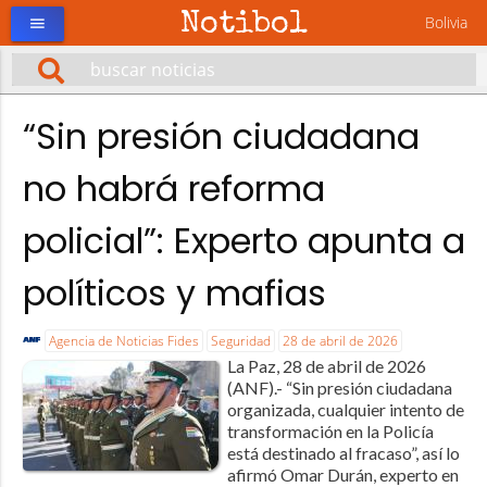
Notibol
Bolivia
menu
“Sin presión ciudadana
no habrá reforma
policial”: Experto apunta a
políticos y mafias
Agencia de Noticias Fides
Seguridad
28 de abril de 2026
La Paz, 28 de abril de 2026
(ANF).- “Sin presión ciudadana
organizada, cualquier intento de
transformación en la Policía
está destinado al fracaso”, así lo
afirmó Omar Durán, experto en