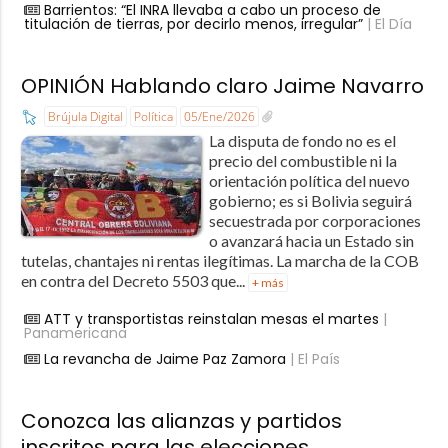
Barrientos: “El INRA llevaba a cabo un proceso de
titulación de tierras, por decirlo menos, irregular”
| El Día
OPINIÓN Hablando claro Jaime Navarro
Brújula Digital
Política
05/Ene/2026
La disputa de fondo no es el
precio del combustible ni la
orientación política del nuevo
gobierno; es si Bolivia seguirá
secuestrada por corporaciones
o avanzará hacia un Estado sin
tutelas, chantajes ni rentas ilegítimas. La marcha de la COB
en contra del Decreto 5503 que...
+ más
ATT y transportistas reinstalan mesas el martes
|
Panamericana
La revancha de Jaime Paz Zamora
| El País
Conozca las alianzas y partidos
inscritos para las elecciones