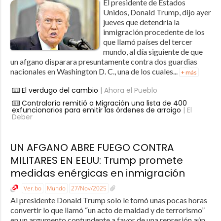
El presidente de Estados
Unidos, Donald Trump, dijo ayer
jueves que detendría la
inmigración procedente de los
que llamó países del tercer
mundo, al día siguiente de que
un afgano disparara presuntamente contra dos guardias
nacionales en Washington D. C., una de los cuales...
+ más
El verdugo del cambio
| Ahora el Pueblo
Contraloría remitió a Migración una lista de 400
exfuncionarios para emitir las órdenes de arraigo
| El
Deber
UN AFGANO ABRE FUEGO CONTRA
MILITARES EN EEUU: Trump promete
medidas enérgicas en inmigración
Ver.bo
Mundo
27/Nov/2025
Al presidente Donald Trump solo le tomó unas pocas horas
convertir lo que llamó “un acto de maldad y de terrorismo”
en un argumento contundente a favor de una represión aún