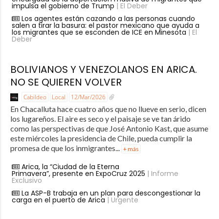
impulsa el gobierno de Trump
| El Deber
Los agentes están cazando a las personas cuando
salen a tirar la basura: el pastor mexicano que ayuda a
los migrantes que se esconden de ICE en Minesota
| El
Deber
BOLIVIANOS Y VENEZOLANOS EN ARICA.
NO SE QUIEREN VOLVER
Cabildeo
Local
12/Mar/2026
En Chacalluta hace cuatro años que no llueve en serio, dicen
los lugareños. El aire es seco y el paisaje se ve tan árido
como las perspectivas de que José Antonio Kast, que asume
este miércoles la presidencia de Chile, pueda cumplir la
promesa de que los inmigrantes...
+ más
Arica, la “Ciudad de la Eterna
Primavera”, presente en ExpoCruz 2025
| Informe
Exclusivo
La ASP-B trabaja en un plan para descongestionar la
carga en el puerto de Arica
| Urgente