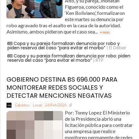
Alto, y su pareja, Jhonatan
Figueroa, conocido como el
‘Ken Boliviano’, formalizaron
este martes su denuncia por
robo agravado tras el asalto en la casa de la autoridad.
Asimismo, ambos pidieron que el caso sea...
+ más
Copa y su pareja formalizan denuncia por robo y
piden reserva del caso “para evitar el morbo”
| El Deber
Copa y su pareja formalizan denuncia por robo: piden
reserva del caso “para evitar el morbo”
| RTP
GOBIERNO DESTINA BS 696.000 PARA
MONITOREAR REDES SOCIALES Y
DETECTAR MENCIONES NEGATIVAS
Cabildeo
Local
24/Feb/2026
Por: Tonny Lopez El Ministerio
de la Presidencia abrió una
licitación pública para contratar
una empresa que realice
monitoreo permanente de redes