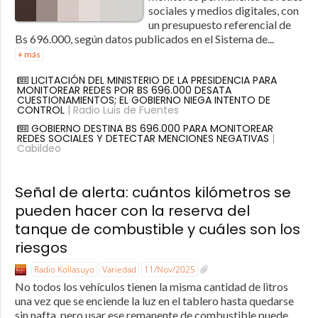
sociales y medios digitales, con
un presupuesto referencial de
Bs 696.000, según datos publicados en el Sistema de...
+ más
LICITACIÓN DEL MINISTERIO DE LA PRESIDENCIA PARA
MONITOREAR REDES POR BS 696.000 DESATA
CUESTIONAMIENTOS; EL GOBIERNO NIEGA INTENTO DE
CONTROL
| Radio Luis de Fuentes
GOBIERNO DESTINA BS 696.000 PARA MONITOREAR
REDES SOCIALES Y DETECTAR MENCIONES NEGATIVAS
|
Cabildeo
Señal de alerta: cuántos kilómetros se
pueden hacer con la reserva del
tanque de combustible y cuáles son los
riesgos
Radio Kollasuyo
Variedad
11/Nov/2025
No todos los vehículos tienen la misma cantidad de litros
una vez que se enciende la luz en el tablero hasta quedarse
sin nafta, pero usar ese remanente de combustible puede