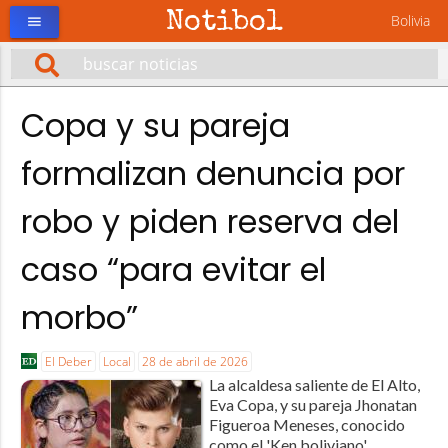
Notibol
Bolivia
menu
Copa y su pareja
formalizan denuncia por
robo y piden reserva del
caso “para evitar el
morbo”
El Deber
Local
28 de abril de 2026
La alcaldesa saliente de El Alto,
Eva Copa, y su pareja Jhonatan
Figueroa Meneses, conocido
como el 'Ken boliviano',