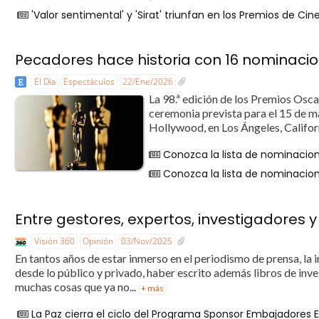
'Valor sentimental' y 'Sirat' triunfan en los Premios de Ci
Pecadores hace historia con 16 nominacio
El Día
Espectáculos
22/Ene/2026
La 98.ª edición de los Premios Osca
ceremonia prevista para el 15 de m
Hollywood, en Los Ángeles, Californ
Conozca la lista de nominacion
Conozca la lista de nominacion
Entre gestores, expertos, investigadores
Visión 360
Opinión
03/Nov/2025
En tantos años de estar inmerso en el periodismo de prensa, la i
desde lo público y privado, haber escrito además libros de inve
muchas cosas que ya no...
+ más
La Paz cierra el ciclo del Programa Sponsor Embajadores 