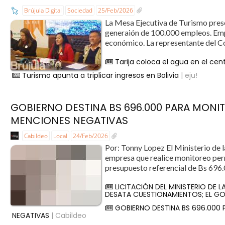
Brújula Digital
Sociedad
25/Feb/2026
La Mesa Ejecutiva de Turismo prese
generaión de 100.000 empleos. Empl
económico. La representante del Co
Tarija coloca el agua en el cen
Turismo apunta a triplicar ingresos en Bolivia
| eju!
GOBIERNO DESTINA BS 696.000 PARA MONI
MENCIONES NEGATIVAS
Cabildeo
Local
24/Feb/2026
Por: Tonny Lopez El Ministerio de l
empresa que realice monitoreo perm
presupuesto referencial de Bs 696.
LICITACIÓN DEL MINISTERIO DE 
DESATA CUESTIONAMIENTOS; EL GO
GOBIERNO DESTINA BS 696.000
NEGATIVAS
| Cabildeo