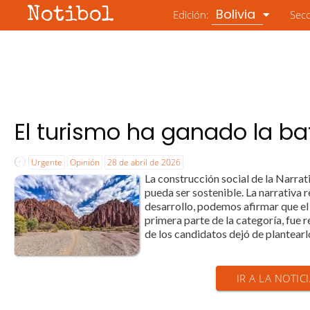
Notibol
Bolivia
Edición:
Sec
El turismo ha ganado la ba
Urgente
Opinión
28 de abril de 2026
La construcción social de la Narra
pueda ser sostenible. La narrativa r
desarrollo, podemos afirmar que el
primera parte de la categoría, fue 
de los candidatos dejó de plantearl
IR A LA NOTIC