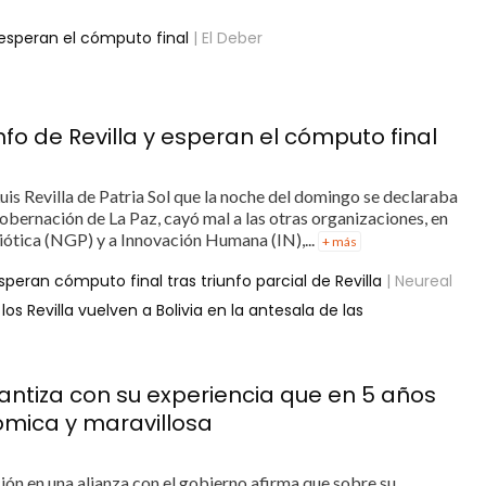
y esperan el cómputo final
| El Deber
nfo de Revilla y esperan el cómputo final
uis Revilla de Patria Sol que la noche del domingo se declaraba
obernación de La Paz, cayó mal a las otras organizaciones, en
ótica (NGP) y a Innovación Humana (IN),...
+ más
speran cómputo final tras triunfo parcial de Revilla
| Neureal
los Revilla vuelven a Bolivia en la antesala de las
antiza con su experiencia que en 5 años
ómica y maravillosa
ión en una alianza con el gobierno afirma que sobre su