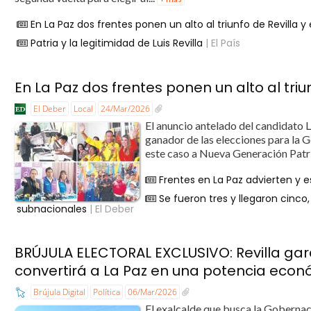
En La Paz dos frentes ponen un alto al triunfo de Revilla 
Patria y la legitimidad de Luis Revilla
| El País
En La Paz dos frentes ponen un alto al triu
El Deber
Local
24/Mar/2026
El anuncio antelado del candidato L
ganador de las elecciones para la G
este caso a Nueva Generación Patri
Frentes en La Paz advierten y e
Se fueron tres y llegaron cinco, 
subnacionales
| El Deber
BRÚJULA ELECTORAL EXCLUSIVO: Revilla gar
convertirá a La Paz en una potencia econ
Brújula Digital
Política
06/Mar/2026
El exalcalde que busca la Gobernac