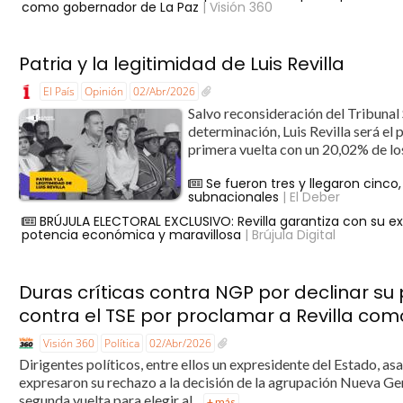
como gobernador de La Paz
| Visión 360
Patria y la legitimidad de Luis Revilla
El País
Opinión
02/Abr/2026
Salvo reconsideración del Tribunal 
determinación, Luis Revilla será e
primera vuelta con un 20,02% de los
Se fueron tres y llegaron cinco, 
subnacionales
| El Deber
BRÚJULA ELECTORAL EXCLUSIVO: Revilla garantiza con su ex
potencia económica y maravillosa
| Brújula Digital
Duras críticas contra NGP por declinar su 
contra el TSE por proclamar a Revilla co
Visión 360
Política
02/Abr/2026
Dirigentes políticos, entre ellos un expresidente del Estado, a
expresaron su rechazo a la decisión de la agrupación Nueva Gen
segunda vuelta para elegir al...
+ más