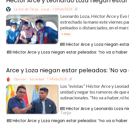
Héctor Arce y Leonardo Loza niegan estar 
La Voz de Tarija
Local
13/Feb/2026
Leonardo Loza, Héctor Arce y Evo 
estrechado la mano este viernes pa
peleados o distanciados, en el marco
+ más
Héctor Arce y Loza niegan estar
Héctor Arce y Loza niegan estar peleados: “no va a haber 
Arce y Loza niegan estar peleados: ‘No va 
Opinión
Sociedad
13/Feb/2026
Los “evistas” Héctor Arce y Leona
unidad y negar los rumores de que e
subnacionales. “No va a haber, ni ho
Héctor Arce y Leonardo Loza ni
Tarija
Héctor Arce y Loza niegan estar peleados: “no va a haber 