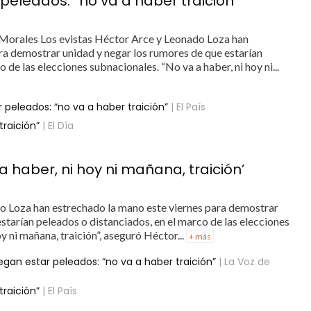
peleados: “no va a haber traición”
Morales Los evistas Héctor Arce y Leonado Loza han
ra demostrar unidad y negar los rumores de que estarían
 de las elecciones subnacionales. “No va a haber, ni hoy ni...
 peleados: “no va a haber traición”
| El País
traición”
| El Día
a haber, ni hoy ni mañana, traición’
do Loza han estrechado la mano este viernes para demostrar
starían peleados o distanciados, en el marco de las elecciones
y ni mañana, traición”, aseguró Héctor...
+ más
egan estar peleados: “no va a haber traición”
| La Voz de
traición”
| El País