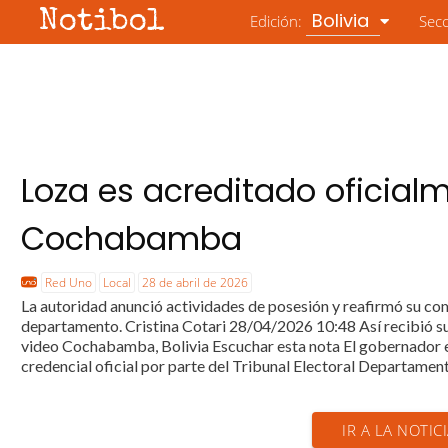
Notibol
Bolivia
Edición:
Sec
Loza es acreditado oficia
Cochabamba
Red Uno
Local
28 de abril de 2026
La autoridad anunció actividades de posesión y reafirmó su co
departamento. Cristina Cotari 28/04/2026 10:48 Así recibió s
video Cochabamba, Bolivia Escuchar esta nota El gobernador 
credencial oficial por parte del Tribunal Electoral Departamenta
IR A LA NOTIC