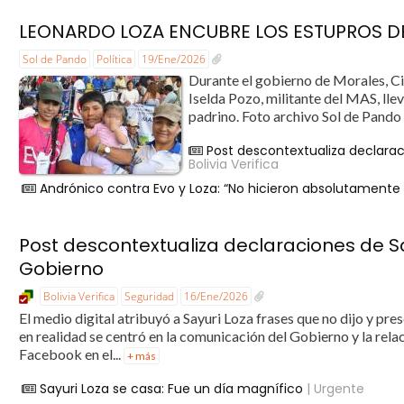
LEONARDO LOZA ENCUBRE LOS ESTUPROS D
Sol de Pando
Política
19/Ene/2026
Durante el gobierno de Morales, Ci
Iselda Pozo, militante del MAS, lle
padrino. Foto archivo Sol de Pando P
Post descontextualiza declaraci
Bolivia Verifica
Andrónico contra Evo y Loza: “No hicieron absolutament
Post descontextualiza declaraciones de Say
Gobierno
Bolivia Verifica
Seguridad
16/Ene/2026
El medio digital atribuyó a Sayuri Loza frases que no dijo y pr
en realidad se centró en la comunicación del Gobierno y la relac
Facebook en el...
+ más
Sayuri Loza se casa: Fue un día magnífico
| Urgente