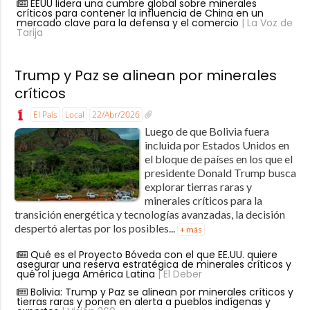
EEUU lidera una cumbre global sobre minerales
críticos para contener la influencia de China en un
mercado clave para la defensa y el comercio
| La Voz de
Tarija
Trump y Paz se alinean por minerales
críticos
El País
Local
22/Abr/2026
Luego de que Bolivia fuera
incluida por Estados Unidos en
el bloque de países en los que el
presidente Donald Trump busca
explorar tierras raras y
minerales críticos para la
transición energética y tecnologías avanzadas, la decisión
despertó alertas por los posibles...
+ más
Qué es el Proyecto Bóveda con el que EE.UU. quiere
asegurar una reserva estratégica de minerales críticos y
qué rol juega América Latina
| El Deber
Bolivia: Trump y Paz se alinean por minerales críticos y
tierras raras y ponen en alerta a pueblos indígenas y