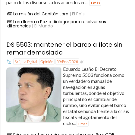
pasó de los discursos a los acuerdos en...
+ más
La misión del Capitán Lara
| El País
Lara llama a Paz a dialogar para resolver sus
diferencias
| El Mundo
DS 5503: mantener el barco a flote sin
remar demasiado
Brújula Digital
Opinión
09/Ene/2026
Eduardo Leaño El Decreto
Supremo 5503 funciona como
un verdadero manual de
navegación en aguas
turbulentas, donde el objetivo
principal no es cambiar de
rumbo, sino evitar que el barco
estatal se hunda frente a la crisis
fiscal y el agotamiento del
ciclo...
+ más
Primera protesta, primera prueba para Paz; COB