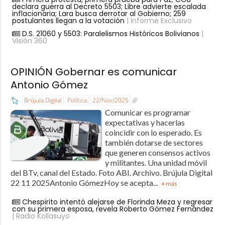
declara guerra al Decreto 5503; Libre advierte escalada
inflacionaria; Lara busca derrotar al Gobierno; 259
postulantes llegan a la votación
| Informe Exclusivo
D.S. 21060 y 5503: Paralelismos Históricos Bolivianos
|
Visión 360
OPINIÓN Gobernar es comunicar
Antonio Gómez
Brújula Digital
Política
22/Nov/2025
Comunicar es programar
expectativas y hacerlas
coincidir con lo esperado. Es
también dotarse de sectores
que generen consensos activos
y militantes. Una unidad móvil
del BTv, canal del Estado. Foto ABI. Archivo. Brújula Digital
22 11 2025Antonio GómezHoy se acepta...
+ más
Chespirito intentó alejarse de Florinda Meza y regresar
con su primera esposa, revela Roberto Gómez Fernández
| Radio Kollasuyo