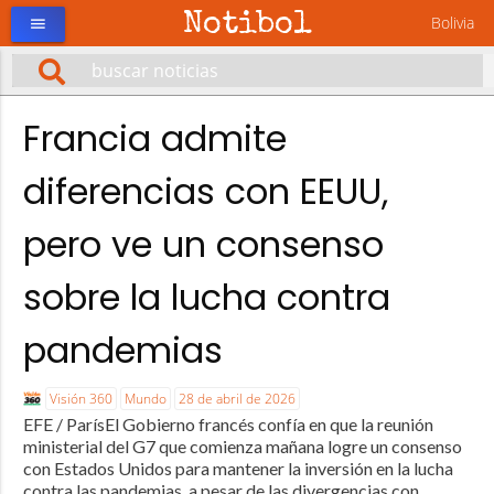
Notibol
Bolivia
menu
Francia admite
diferencias con EEUU,
pero ve un consenso
sobre la lucha contra
pandemias
Visión 360
Mundo
28 de abril de 2026
EFE / ParísEl Gobierno francés confía en que la reunión
ministerial del G7 que comienza mañana logre un consenso
con Estados Unidos para mantener la inversión en la lucha
contra las pandemias, a pesar de las divergencias con