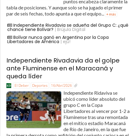
puntos encabeza claramente la
tabla de posiciones. Y aunque solo se ha jugado el primer
par de seis fechas, todo apunta a que el equipo...
+ más
Independiente Rivadavia se adueña del Grupo C: ¿qué
chance tiene Bolívar?
| Brújula Digital
Bolívar nunca ganó en Argentina por la Copa
Libertadores de América
| eju!
Independiente Rivadavia da el golpe
ante Fluminense en el Maracaná y
queda líder
El Deber
Deportes
16/Abr/2026
Independiente Ridaviva se
ubicó como líder absoluto del
grupo C en la Copa
Libertadores al vencer por 1-2 a
Fluminense tras una remontada
en el mítico estadio Maracaná
de Río de Janeiro, en la que fue
la primera derrota como anfitrión del conjunto carioca en el