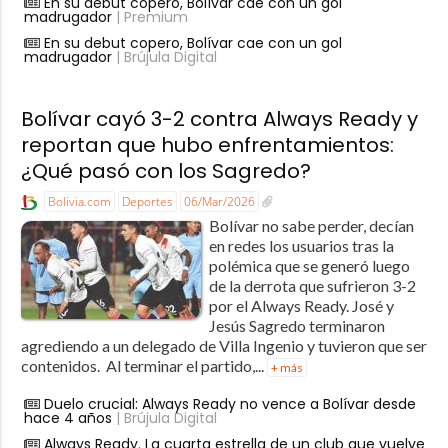
En su debut copero, Bolívar cae con un gol
madrugador
| Premium
En su debut copero, Bolívar cae con un gol
madrugador
| Brújula Digital
Bolívar cayó 3-2 contra Always Ready y
reportan que hubo enfrentamientos:
¿Qué pasó con los Sagredo?
Bolivia.com
Deportes
06/Mar/2026
Bolívar no sabe perder, decían
en redes los usuarios tras la
polémica que se generó luego
de la derrota que sufrieron 3-2
por el Always Ready. José y
Jesús Sagredo terminaron
agrediendo a un delegado de Villa Ingenio y tuvieron que ser
contenidos. Al terminar el partido,...
+ más
Duelo crucial: Always Ready no vence a Bolívar desde
hace 4 años
| Brújula Digital
Always Ready. La cuarta estrella de un club que vuelve