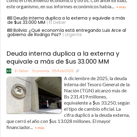
como el crecimiento económico y otros. Con anterioridad,
este organismo, en sus informes económicos había...
+ más
Deuda interna duplica a la externa y equivale a más
de $us 33.000 MM
| El Deber
Bolivia: ¿Qué economía está entregando Luis Arce al
gobierno de Rodrigo Paz?
| Urgente
Deuda interna duplica a la externa y
equivale a más de $us 33.000 MM
El Deber
Economía
05/Feb/2026
A diciembre de 2025, la deuda
interna del Tesoro General de la
Nación (TGN) alcanzó más de
Bs 231.419 millones,
equivalente a $us 33.250, según
el tipo de cambio oficial. La
cifra duplicó a la deuda externa,
que cerró el año con $us 13.028 millones. El mayor
financiador...
+ más