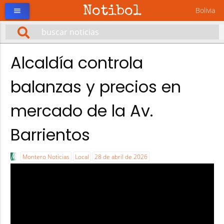
Notibol
Bolivia
menu
Alcaldía controla
balanzas y precios en
mercado de la Av.
Barrientos
Montero Noticias
Local
28 de abril de 2026