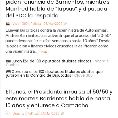
piden renuncia de Barrientos, mientras
Manfred habla de “lapsus” y diputada
del PDC la respalda
Visión 360
Política
05/Mar/2026
Llueven las críticas contra la viceministra de Autonomías,
Andrea Barrientos, tras advertir que el proceso del “50-50”
puede demorar “tres días, semanas o hasta 10 años”. Desde
la oposición y líderes cívicos cruceños la calificaron como
una viceministra...
+ más
Juran 124 de 130 diputados titulares electos
| Ahora el
Pueblo
Conozca a los 130 diputados titulares electos que
juraron en la Cámara de Diputados
| Clave 300
El lunes, el Presidente impulsa el 50/50 y
este martes Barrientos habla de hasta
10 años y enfurece a Camacho
Urgente
Política
04/Mar/2026