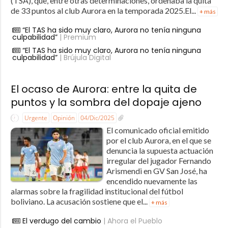
(TSA), que, entre otras determinaciones, ordenaba la quita
de 33 puntos al club Aurora en la temporada 2025.El...
+ más
“El TAS ha sido muy claro, Aurora no tenía ninguna
culpabilidad”
| Premium
“El TAS ha sido muy claro, Aurora no tenía ninguna
culpabilidad”
| Brújula Digital
El ocaso de Aurora: entre la quita de
puntos y la sombra del dopaje ajeno
Urgente
Opinión
04/Dic/2025
El comunicado oficial emitido
por el club Aurora, en el que se
denuncia la supuesta actuación
irregular del jugador Fernando
Arismendi en GV San José, ha
encendido nuevamente las
alarmas sobre la fragilidad institucional del fútbol
boliviano. La acusación sostiene que el...
+ más
El verdugo del cambio
| Ahora el Pueblo