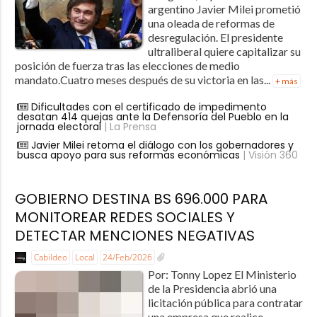
argentino Javier Milei prometió
una oleada de reformas de
desregulación. El presidente
ultraliberal quiere capitalizar su
posición de fuerza tras las elecciones de medio
mandato.Cuatro meses después de su victoria en las...
+ más
Dificultades con el certificado de impedimento
desatan 414 quejas ante la Defensoría del Pueblo en la
jornada electoral
| La Prensa
Javier Milei retoma el diálogo con los gobernadores y
busca apoyo para sus reformas económicas
| Visión 360
GOBIERNO DESTINA BS 696.000 PARA
MONITOREAR REDES SOCIALES Y
DETECTAR MENCIONES NEGATIVAS
Cabildeo
Local
24/Feb/2026
Por: Tonny Lopez El Ministerio
de la Presidencia abrió una
licitación pública para contratar
una empresa que realice