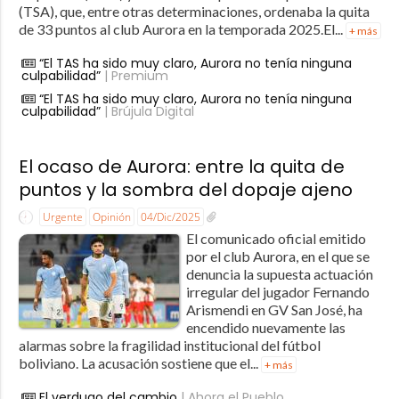
(TSA), que, entre otras determinaciones, ordenaba la quita
de 33 puntos al club Aurora en la temporada 2025.El...
+ más
“El TAS ha sido muy claro, Aurora no tenía ninguna
culpabilidad”
| Premium
“El TAS ha sido muy claro, Aurora no tenía ninguna
culpabilidad”
| Brújula Digital
El ocaso de Aurora: entre la quita de
puntos y la sombra del dopaje ajeno
Urgente
Opinión
04/Dic/2025
El comunicado oficial emitido
por el club Aurora, en el que se
denuncia la supuesta actuación
irregular del jugador Fernando
Arismendi en GV San José, ha
encendido nuevamente las
alarmas sobre la fragilidad institucional del fútbol
boliviano. La acusación sostiene que el...
+ más
El verdugo del cambio
| Ahora el Pueblo