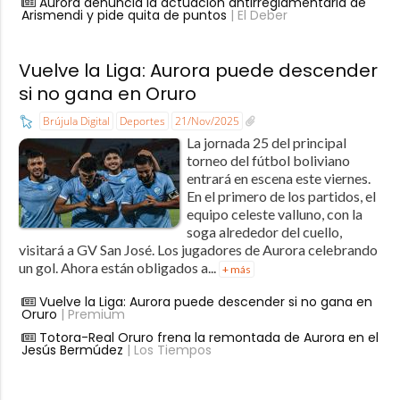
Aurora denuncia la actuación antirreglamentaria de
Arismendi y pide quita de puntos
| El Deber
Vuelve la Liga: Aurora puede descender
si no gana en Oruro
Brújula Digital
Deportes
21/Nov/2025
La jornada 25 del principal
torneo del fútbol boliviano
entrará en escena este viernes.
En el primero de los partidos, el
equipo celeste valluno, con la
soga alrededor del cuello,
visitará a GV San José. Los jugadores de Aurora celebrando
un gol. Ahora están obligados a...
+ más
Vuelve la Liga: Aurora puede descender si no gana en
Oruro
| Premium
Totora-Real Oruro frena la remontada de Aurora en el
Jesús Bermúdez
| Los Tiempos