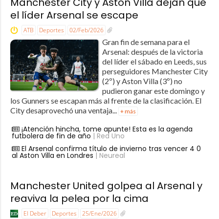
Manchester City y Aston Villa dejan que
el líder Arsenal se escape
ATB
Deportes
02/Feb/2026
Gran fin de semana para el
Arsenal: después de la victoria
del líder el sábado en Leeds, sus
perseguidores Manchester City
(2º) y Aston Villa (3º) no
pudieron ganar este domingo y
los Gunners se escapan más al frente de la clasificación. El
City desaprovechó una ventaja...
+ más
¡Atención hincha, tome apunte! Esta es la agenda
futbolera de fin de año
| Red Uno
El Arsenal confirma título de invierno tras vencer 4 0
al Aston Villa en Londres
| Neureal
Manchester United golpea al Arsenal y
reaviva la pelea por la cima
El Deber
Deportes
25/Ene/2026