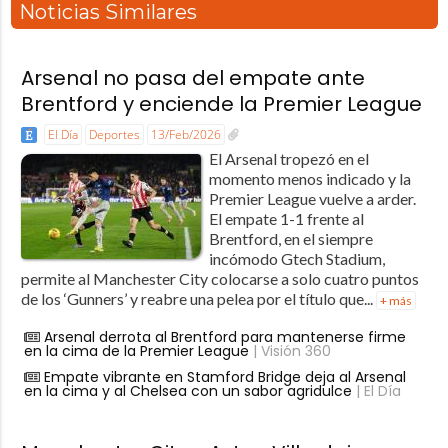
Noticias Similares
Arsenal no pasa del empate ante
Brentford y enciende la Premier League
El Día
Deportes
13/Feb/2026
El Arsenal tropezó en el
momento menos indicado y la
Premier League vuelve a arder.
El empate 1-1 frente al
Brentford, en el siempre
incómodo Gtech Stadium,
permite al Manchester City colocarse a solo cuatro puntos
de los ‘Gunners’ y reabre una pelea por el título que...
+ más
Arsenal derrota al Brentford para mantenerse firme
en la cima de la Premier League
| Visión 360
Empate vibrante en Stamford Bridge deja al Arsenal
en la cima y al Chelsea con un sabor agridulce
| El Día