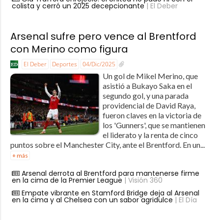
colista y cerró un 2025 decepcionante
| El Deber
Arsenal sufre pero vence al Brentford
con Merino como figura
El Deber
Deportes
04/Dic/2025
Un gol de Mikel Merino, que
asistió a Bukayo Saka en el
segundo gol, y una parada
providencial de David Raya,
fueron claves en la victoria de
los 'Gunners', que se mantienen
el liderato y la renta de cinco
puntos sobre el Manchester City, ante el Brentford. En un...
+ más
Arsenal derrota al Brentford para mantenerse firme
en la cima de la Premier League
| Visión 360
Empate vibrante en Stamford Bridge deja al Arsenal
en la cima y al Chelsea con un sabor agridulce
| El Día