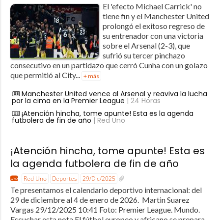
El 'efecto Michael Carrick' no
tiene fin y el Manchester United
prolongó el exitoso regreso de
su entrenador con una victoria
sobre el Arsenal (2-3), que
sufrió su tercer pinchazo
consecutivo en un partidazo que cerró Cunha con un golazo
que permitió al City...
+ más
Manchester United vence al Arsenal y reaviva la lucha
por la cima en la Premier League
| 24 Horas
¡Atención hincha, tome apunte! Esta es la agenda
futbolera de fin de año
| Red Uno
¡Atención hincha, tome apunte! Esta es
la agenda futbolera de fin de año
Red Uno
Deportes
29/Dic/2025
Te presentamos el calendario deportivo internacional: del
29 de diciembre al 4 de enero de 2026. Martin Suarez
Vargas 29/12/2025 10:41 Foto: Premier League. Mundo.
Escuchar esta nota El fútbol europeo y africano se prepara