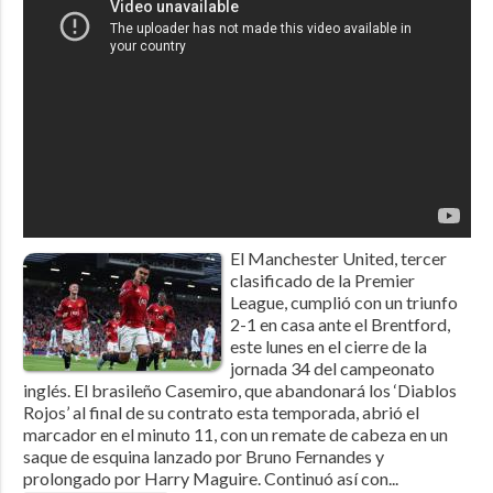
El Manchester United, tercer
clasificado de la Premier
League, cumplió con un triunfo
2-1 en casa ante el Brentford,
este lunes en el cierre de la
jornada 34 del campeonato
inglés. El brasileño Casemiro, que abandonará los ‘Diablos
Rojos’ al final de su contrato esta temporada, abrió el
marcador en el minuto 11, con un remate de cabeza en un
saque de esquina lanzado por Bruno Fernandes y
prolongado por Harry Maguire. Continuó así con...