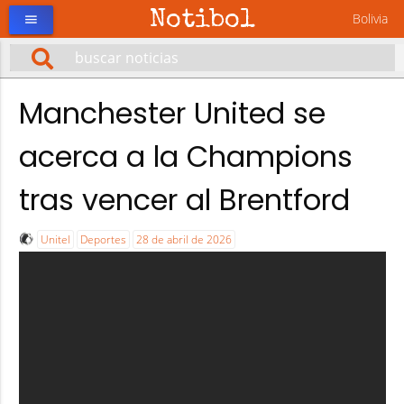
Notibol
Bolivia
menu
Manchester United se
acerca a la Champions
tras vencer al Brentford
Unitel
Deportes
28 de abril de 2026