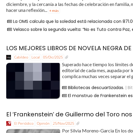
diciembre, y la cercanía a las fechas de celebración en familia
hacer una reflexión...
+ más
La OMS calcula que la soledad está relacionada con 871.
Velasco sobre la segunda vuelta: “No es Tuto contra Paz, e
LOS MEJORES LIBROS DE NOVELA NEGRA DE
Cabildeo
Local
05/Dic/2025
Superado hace tiempo los límites de
editorial de cada mes, aupada por l
complica muchas veces separar el gr
Bibliotecas descuartizadas.
| B
El monstruo de Frankenstein es
El ‘Frankenstein’ de Guillermo del Toro no
El Periódico
Opinión
25/Nov/2025
Por Silvia Moreno-Garcia En los dos