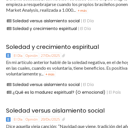
empieza a resquebrajarse cuando los propios brasileños ponen e
Market Analysis, realizada a 1.000...
+ más
Soledad versus aislamiento social
| El Día
Soledad y crecimiento espiritual
| El Día
Soledad y crecimiento espiritual
El Día
Opinión
27/Dic/2025
En mi artículo anterior hablé de la soledad negativa, en el de ho
en las cuales, cuando es voluntaria, tiene beneficios. Es positiv
voluntariamente y...
+ más
Soledad versus aislamiento social
| El Día
¿Qué es la madurez espiritual? (O emocional)
| El País
Soledad versus aislamiento social
El Día
Opinión
20/Dic/2025
Dice aquella vieja canción: “Navidad que viene, tradición del a