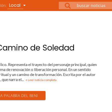
Local
ción:
 Camino de Soledad
co. Representa el trayecto del personaje principal, quien
orma de renovación o liberación personal. En un sentido
iritual y un camino de transformación. Escrita por el autor
que narra el...
+ Leer noticia completa
LA PALABRA DEL BENI