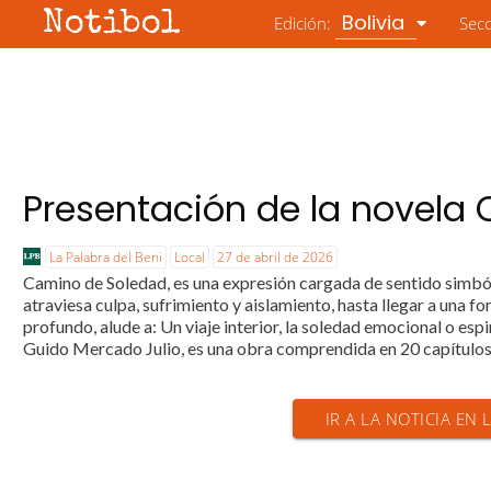
Notibol
Bolivia
Edición:
Sec
Presentación de la novela
La Palabra del Beni
Local
27 de abril de 2026
Camino de Soledad, es una expresión cargada de sentido simbóli
atraviesa culpa, sufrimiento y aislamiento, hasta llegar a una f
profundo, alude a: Un viaje interior, la soledad emocional o esp
Guido Mercado Julio, es una obra comprendida en 20 capítulos, 
IR A LA NOTICIA EN 