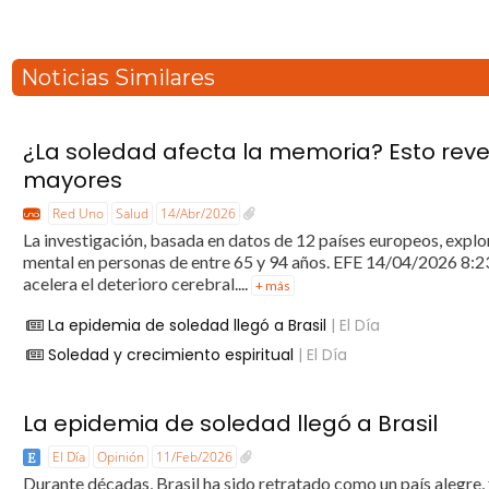
Noticias Similares
¿La soledad afecta la memoria? Esto reve
mayores
Red Uno
Salud
14/Abr/2026
La investigación, basada en datos de 12 países europeos, explor
mental en personas de entre 65 y 94 años. EFE 14/04/2026 8:23
acelera el deterioro cerebral....
+ más
La epidemia de soledad llegó a Brasil
| El Día
Soledad y crecimiento espiritual
| El Día
La epidemia de soledad llegó a Brasil
El Día
Opinión
11/Feb/2026
Durante décadas, Brasil ha sido retratado como un país alegre,