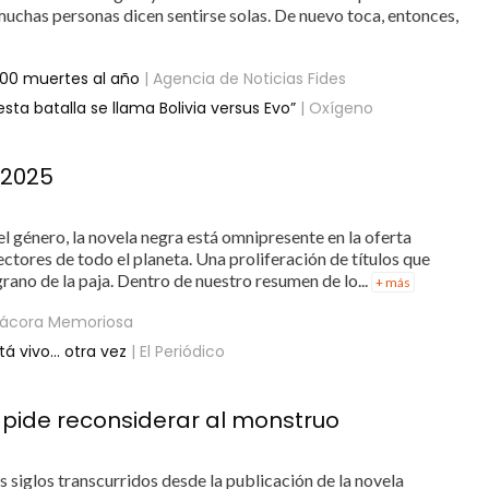
, muchas personas dicen sentirse solas. De nuevo toca, entonces,
000 muertes al año
| Agencia de Noticias Fides
sta batalla se llama Bolivia versus Evo”
| Oxígeno
 2025
l género, la novela negra está omnipresente en la oferta
ectores de todo el planeta. Una proliferación de títulos que
ano de la paja. Dentro de nuestro resumen de lo...
+ más
itácora Memoriosa
tá vivo… otra vez
| El Periódico
s pide reconsiderar al monstruo
 siglos transcurridos desde la publicación de la novela