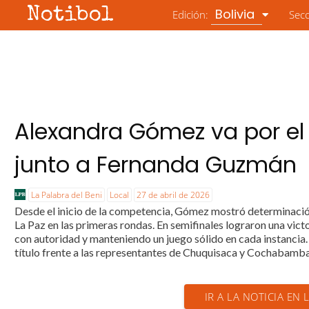
Notibol
Bolivia
Edición:
Sec
Alexandra Gómez va por el t
junto a Fernanda Guzmán
La Palabra del Beni
Local
27 de abril de 2026
Desde el inicio de la competencia, Gómez mostró determinaci
La Paz en las primeras rondas. En semifinales lograron una victo
con autoridad y manteniendo un juego sólido en cada instancia
título frente a las representantes de Chuquisaca y Cochabamba,
IR A LA NOTICIA EN 