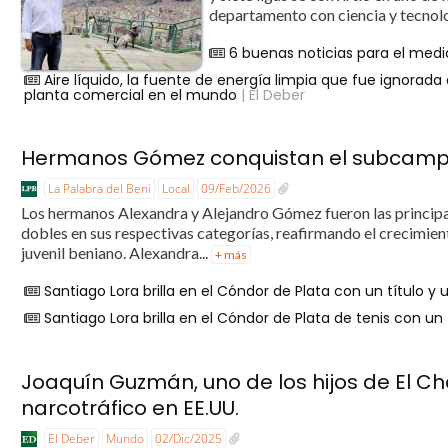
departamento con ciencia y tecnolo
6 buenas noticias para el medi
Aire líquido, la fuente de energía limpia que fue ignorad
planta comercial en el mundo
| El Deber
Hermanos Gómez conquistan el subcampeon
La Palabra del Beni
Local
09/Feb/2026
Los hermanos Alexandra y Alejandro Gómez fueron las principa
dobles en sus respectivas categorías, reafirmando el crecimient
juvenil beniano. Alexandra...
+ más
Santiago Lora brilla en el Cóndor de Plata con un título
Santiago Lora brilla en el Cóndor de Plata de tenis con 
Joaquín Guzmán, uno de los hijos de El C
narcotráfico en EE.UU.
El Deber
Mundo
02/Dic/2025