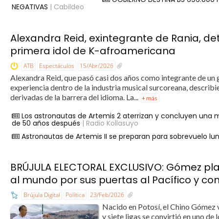
NEGATIVAS
| Cabildeo
Alexandra Reid, exintegrante de Rania, det
primera idol de K-afroamericana
ATB
Espectáculos
15/Abr/2026
Alexandra Reid, que pasó casi dos años como integrante de un
experiencia dentro de la industria musical surcoreana, describie
derivadas de la barrera del idioma. La...
+ más
Los astronautas de Artemis 2 aterrizan y concluyen una m
de 50 años después
| Radio Kollasuyo
Astronautas de Artemis II se preparan para sobrevuelo lun
BRÚJULA ELECTORAL EXCLUSIVO: Gómez plan
al mundo por sus puertas al Pacífico y co
Brújula Digital
Política
23/Feb/2026
Nacido en Potosí, el Chino Gómez 
y siete ligas se convirtió en uno de 