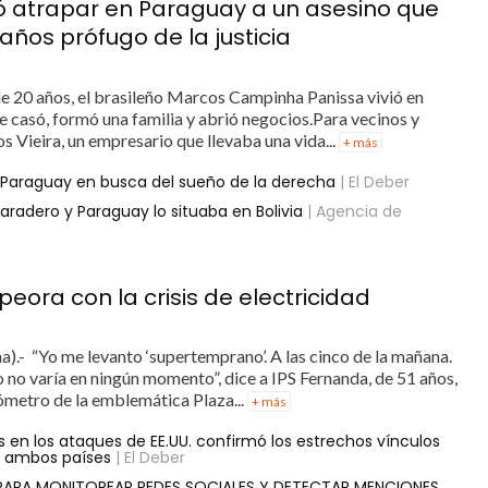
ró atrapar en Paraguay a un asesino que
ños prófugo de la justicia
20 años, el brasileño Marcos Campinha Panissa vivió en
e casó, formó una familia y abrió negocios.Para vecinos y
 Vieira, un empresario que llevaba una vida...
+ más
 Paraguay en busca del sueño de la derecha
| El Deber
radero y Paraguay lo situaba en Bolivia
| Agencia de
eora con la crisis de electricidad
a).- “Yo me levanto ‘supertemprano’. A las cinco de la mañana.
o no varía en ningún momento”, dice a IPS Fernanda, de 51 años,
ómetro de la emblemática Plaza...
+ más
en los ataques de EE.UU. confirmó los estrechos vínculos
e ambos países
| El Deber
 PARA MONITOREAR REDES SOCIALES Y DETECTAR MENCIONES