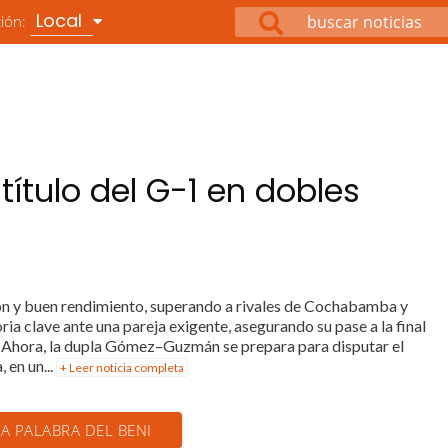
Local
ción:
ítulo del G-1 en dobles
ón y buen rendimiento, superando a rivales de Cochabamba y
ria clave ante una pareja exigente, asegurando su pase a la final
. Ahora, la dupla Gómez–Guzmán se prepara para disputar el
 en un...
+ Leer noticia completa
LA PALABRA DEL BENI