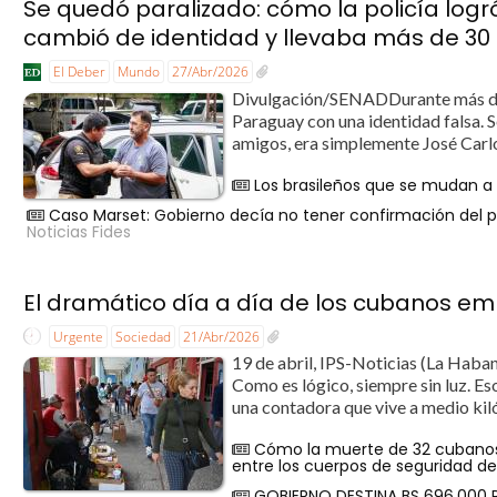
Se quedó paralizado: cómo la policía log
cambió de identidad y llevaba más de 30 a
El Deber
Mundo
27/Abr/2026
Divulgación/SENADDurante más de 
Paraguay con una identidad falsa. S
amigos, era simplemente José Carlos
Los brasileños que se mudan a
Caso Marset: Gobierno decía no tener confirmación del pa
Noticias Fides
El dramático día a día de los cubanos emp
Urgente
Sociedad
21/Abr/2026
19 de abril, IPS-Noticias (La Haban
Como es lógico, siempre sin luz. Es
una contadora que vive a medio kil
Cómo la muerte de 32 cubanos 
entre los cuerpos de seguridad d
GOBIERNO DESTINA BS 696.000