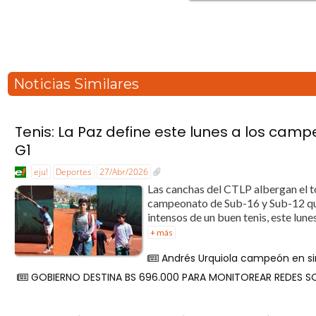
Noticias Similares
Tenis: La Paz define este lunes a los cam
G1
eju!
Deportes
27/Abr/2026
Las canchas del CTLP albergan el to
campeonato de Sub-16 y Sub-12 que
intensos de un buen tenis, este lun
+ más
Andrés Urquiola campeón en sin
GOBIERNO DESTINA BS 696.000 PARA MONITOREAR REDES S