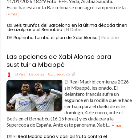
11/01/2026 18:29 Foto: EFE. Yeda, Arabia Saudita.
Escuchar esta nota Barcelona se consagró campeón de la...
+ más
Seis triunfos del Barcelona en la última década tiñen
de azulgrana el Bernabéu
| El Deber
Raphinha tumbó el plan de Xabi Alonso
| Red Uno
Las opciones de Xabi Alonso para
sustituir a Mbappé
El País
Deportes
02/Ene/2026
El Real Madrid comienza 2026
sin Mbappé, lesionado. El
delantero francés sufre un
esguince en la rodilla que le hace
ser baja para el duelo de este
domingo, 4 de enero, ante el
Betis en el Bernabéu (16.15 horas) y es duda para la
Supercopa de España. Ante este panorama, Xabi...
+ más
El Real Madrid gana y casi disfruta contra el