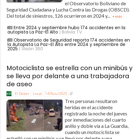
el Observatorio Boliviano de
Seguridad Ciudadana y Lucha Contra las Drogas (OBSCD).
Del total de siniestros, 126 ocurrieron en 2024 y...
+ más
Entre 2024 y septiembre hubo 174 accidentes en la
autopista La Paz-El Alto
| Bolivia TV
Observatorio de Seguridad reporta 174 accidentes en
la Autopista La Paz–El Alto entre 2024 y septiembre de
2025
| Visión 360
Motociclista se estrella con un minibús y
se lleva por delante a una trabajadora
de aseo
El Deber
Local
14/Nov/2025
Tres personas resultaron
heridas en el accidente
registrado la noche del jueves
por inmediaciones del cuarto
anillo y doble vía a La Guardia,
cuando un motociclista se
estrelló con un minibús y se llevó por delante a una