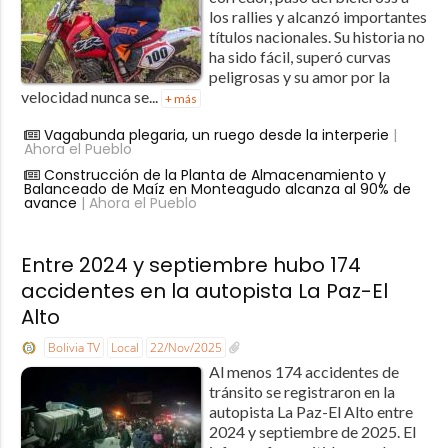
los rallies y alcanzó importantes
títulos nacionales. Su historia no
ha sido fácil, superó curvas
peligrosas y su amor por la
velocidad nunca se...
+ más
Vagabunda plegaria, un ruego desde la interperie
|
Ahora el Pueblo
Construcción de la Planta de Almacenamiento y
Balanceado de Maíz en Monteagudo alcanza al 90% de
avance
| Ahora el Pueblo
Entre 2024 y septiembre hubo 174
accidentes en la autopista La Paz-El
Alto
Bolivia TV
Local
22/Nov/2025
Al menos 174 accidentes de
tránsito se registraron en la
autopista La Paz-El Alto entre
2024 y septiembre de 2025. El