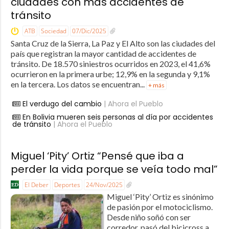
ciudades con más accidentes de
tránsito
ATB
Sociedad
07/Dic/2025
Santa Cruz de la Sierra, La Paz y El Alto son las ciudades del
país que registran la mayor cantidad de accidentes de
tránsito. De 18.570 siniestros ocurridos en 2023, el 41,6%
ocurrieron en la primera urbe; 12,9% en la segunda y 9,1%
en la tercera. Los datos se encuentran...
+ más
El verdugo del cambio
| Ahora el Pueblo
En Bolivia mueren seis personas al día por accidentes
de tránsito
| Ahora el Pueblo
Miguel ‘Pity’ Ortiz “Pensé que iba a
perder la vida porque se veía todo mal”
El Deber
Deportes
24/Nov/2025
Miguel ‘Pity’ Ortiz es sinónimo
de pasión por el motociclismo.
Desde niño soñó con ser
corredor, pasó del bicicross a