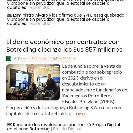
y propone sin privatizar que la estatal se asocie a
capitales
| Visión 360
Exministro Álvaro Ríos afirma que YPFB está quebrada
y propone sin privatizar que la estatal se asocie a
capitales
| Visión 360
El daño económico por contratos con
Botrading alcanza los $us 857 millones
El Deber
Economía
10/Dic/2025
La denuncia sobre la venta de
combustible con sobreprecio
en 2023, derivó en el
descubrimiento de un
negociado entre funcionarios de
Yacimientos Petrolíferos
Fiscales Boliviano (YPFB)
Corporación y de la paraguaya Botrading S.A. creada con
capitales de la estatal petrolera,...
+ más
Recuerde las revelaciones que realizó Brújula Digital
en el caso Botrading
| Brújula Digital