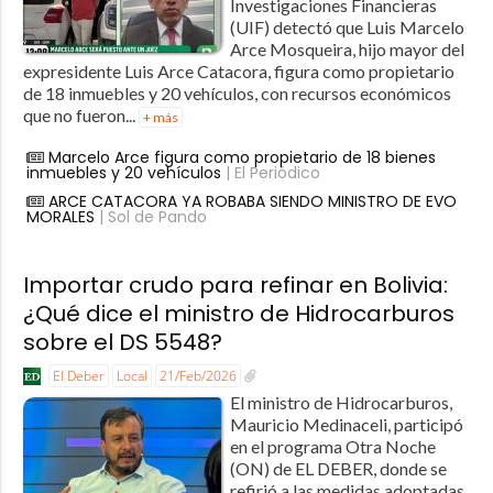
Investigaciones Financieras
(UIF) detectó que Luis Marcelo
Arce Mosqueira, hijo mayor del
expresidente Luis Arce Catacora, figura como propietario
de 18 inmuebles y 20 vehículos, con recursos económicos
que no fueron...
+ más
Marcelo Arce figura como propietario de 18 bienes
inmuebles y 20 vehículos
| El Periódico
ARCE CATACORA YA ROBABA SIENDO MINISTRO DE EVO
MORALES
| Sol de Pando
Importar crudo para refinar en Bolivia:
¿Qué dice el ministro de Hidrocarburos
sobre el DS 5548?
El Deber
Local
21/Feb/2026
El ministro de Hidrocarburos,
Mauricio Medinaceli, participó
en el programa Otra Noche
(ON) de EL DEBER, donde se
refirió a las medidas adoptadas