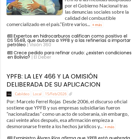
por el Gobierno Nacional tras
las denuncias sociales sobre la
calidad del combustible
comercializado en el país.“Entre varios...
+ más
Expertos en hidrocarburos califican como positivo el
DS 5548, que autoriza a YPFB y a las refinerías a importar
petróleo
| Visión 360
Crece pedido para refinar crudo: ¿existen condiciones
en Bolivia?
| El Deber
YPFB: LA LEY 466 Y LA OMISIÓN
DELIBERADA DE SU APLICACION
Cabildeo
Local
15/Feb/2026
Por: Marcelo Ferrel Rojas Desde 2006, el discurso oficial
sostiene que YPFB y sus empresas subsidiarias fueron
“nacionalizadas” como un acto de soberanía, sin embargo,
casi veinte años después, esa afirmación empieza a
desmoronarse frente a los hechos jurídicos y...
+ más
Exministro Álvaro Ríos afirma que YPFB está quebrada