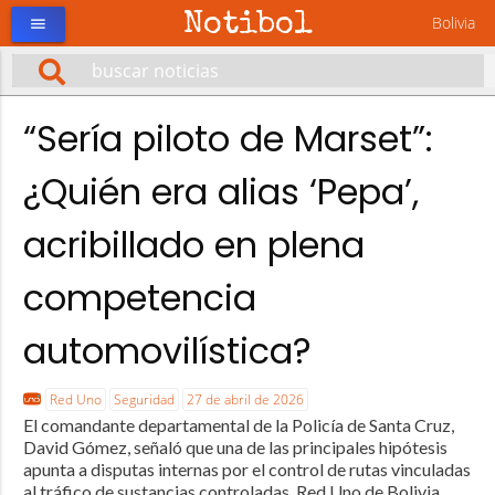
Notibol
Bolivia
menu
“Sería piloto de Marset”:
¿Quién era alias ‘Pepa’,
acribillado en plena
competencia
automovilística?
Red Uno
Seguridad
27 de abril de 2026
El comandante departamental de la Policía de Santa Cruz,
David Gómez, señaló que una de las principales hipótesis
apunta a disputas internas por el control de rutas vinculadas
al tráfico de sustancias controladas. Red Uno de Bolivia