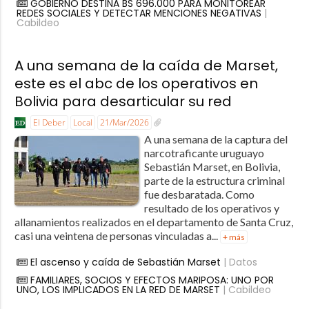
GOBIERNO DESTINA BS 696.000 PARA MONITOREAR
REDES SOCIALES Y DETECTAR MENCIONES NEGATIVAS
|
Cabildeo
A una semana de la caída de Marset,
este es el abc de los operativos en
Bolivia para desarticular su red
El Deber
Local
21/Mar/2026
A una semana de la captura del
narcotraficante uruguayo
Sebastián Marset, en Bolivia,
parte de la estructura criminal
fue desbaratada. Como
resultado de los operativos y
allanamientos realizados en el departamento de Santa Cruz,
casi una veintena de personas vinculadas a...
+ más
El ascenso y caída de Sebastián Marset
| Datos
FAMILIARES, SOCIOS Y EFECTOS MARIPOSA: UNO POR
UNO, LOS IMPLICADOS EN LA RED DE MARSET
| Cabildeo