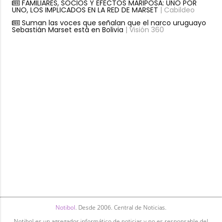
FAMILIARES, SOCIOS Y EFECTOS MARIPOSA: UNO POR
UNO, LOS IMPLICADOS EN LA RED DE MARSET
| Cabildeo
Suman las voces que señalan que el narco uruguayo
Sebastián Marset está en Bolivia
| Visión 360
Notibol
. Desde 2006. Central de Noticias.
Notibol es un agregador informático de noticias y no es responsable del