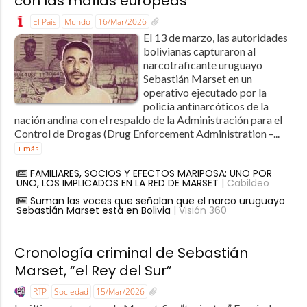
con las mafias europeas
El País
Mundo
16/Mar/2026
El 13 de marzo, las autoridades
bolivianas capturaron al
narcotraficante uruguayo
Sebastián Marset en un
operativo ejecutado por la
policía antinarcóticos de la
nación andina con el respaldo de la Administración para el
Control de Drogas (Drug Enforcement Administration –...
+ más
FAMILIARES, SOCIOS Y EFECTOS MARIPOSA: UNO POR
UNO, LOS IMPLICADOS EN LA RED DE MARSET
| Cabildeo
Suman las voces que señalan que el narco uruguayo
Sebastián Marset está en Bolivia
| Visión 360
Cronología criminal de Sebastián
Marset, “el Rey del Sur”
RTP
Sociedad
15/Mar/2026