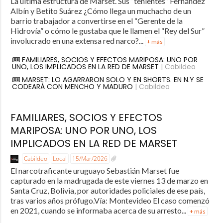
La última estructura de Marset. Sus “tenientes” Fernández
Albín y Betito Suárez ¿Cómo llega un muchacho de un
barrio trabajador a convertirse en el “Gerente de la
Hidrovía” o cómo le gustaba que le llamen el “Rey del Sur”
involucrado en una extensa red narco?...
+ más
FAMILIARES, SOCIOS Y EFECTOS MARIPOSA: UNO POR
UNO, LOS IMPLICADOS EN LA RED DE MARSET
| Cabildeo
MARSET: LO AGARRARON SOLO Y EN SHORTS. EN N.Y SE
CODEARÁ CON MENCHO Y MADURO
| Cabildeo
FAMILIARES, SOCIOS Y EFECTOS
MARIPOSA: UNO POR UNO, LOS
IMPLICADOS EN LA RED DE MARSET
Cabildeo
Local
15/Mar/2026
El narcotraficante uruguayo Sebastián Marset fue
capturado en la madrugada de este viernes 13 de marzo en
Santa Cruz, Bolivia, por autoridades policiales de ese país,
tras varios años prófugo.Vía: Montevideo El caso comenzó
en 2021, cuando se informaba acerca de su arresto...
+ más