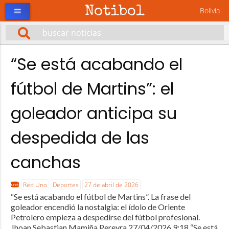
Notibol
Bolivia
menu
“Se está acabando el
fútbol de Martins”: el
goleador anticipa su
despedida de las
canchas
Red Uno
Deportes
27 de abril de 2026
“Se está acabando el fútbol de Martins”. La frase del
goleador encendió la nostalgia: el ídolo de Oriente
Petrolero empieza a despedirse del fútbol profesional.
Jhoan Sebastian Mamiña Pereyra 27/04/2026 9:18 “Se está